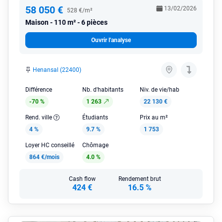
58 050 €
13/02/2026
528 €/m²
Maison
110 m² - 6 pièces
Ouvrir l'analyse
Henansal (22400)
Différence
Nb. d'habitants
Niv. de vie/hab
-70 %
1 263
22 130 €
Rend. ville
Étudiants
Prix au m²
4 %
9.7 %
1 753
Loyer HC conseillé
Chômage
864 €/mois
4.0 %
Cash flow
Rendement brut
424 €
16.5 %