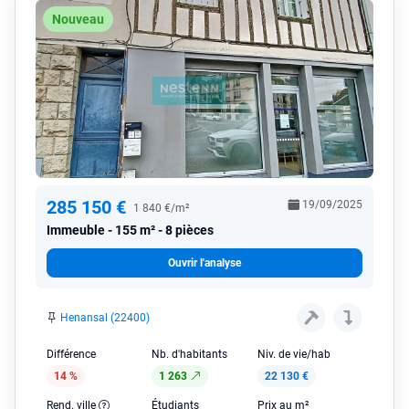
Nouveau
285 150 €
19/09/2025
1 840 €/m²
Immeuble
155 m² - 8 pièces
Ouvrir l'analyse
Henansal (22400)
Différence
Nb. d'habitants
Niv. de vie/hab
14 %
1 263
22 130 €
Rend. ville
Étudiants
Prix au m²