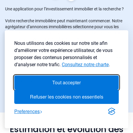
Une application pour l’investissement immobilier et la recherche ?
Votre recherche immobilière peut maintenant commencer. Notre
agrégateur d’annonces immobilières sélectionne pour vous les
annonces correspondants à vos critères. Retrouvez les résultats
où que vous soyez grâce à notre application mobile
Nous utilisons des cookies sur notre site afin
d’améliorer votre expérience utilisateur, de vous
LyBox met à votre disposition un agrégateur d'annonces
immobilières qui vous permet de rechercher les annonces de plus
proposer des contenus personnalisés et
de 1500 sites immobilier en un seul endroit.
d’analyser notre trafic.
Consultez notre charte
.
Trouvez maintenant votre prochain bien rentable avec le seul outil
tout-en-un pour les investisseurs immobiliers.
Tout accepter
Refuser les cookies non essentiels
Commencer une recherche
→
Preferences
Estimation et évolution des