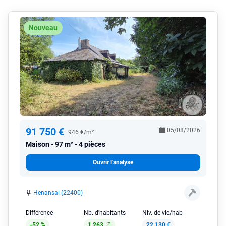
Nouveau
91 750 €
05/08/2026
946 €/m²
Maison
97 m² - 4 pièces
Ouvrir l'analyse
Henansal (22400)
Différence
Nb. d'habitants
Niv. de vie/hab
-52 %
1 263
22 130 €