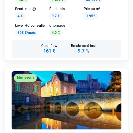
Rend. ville
Étudiants
Prix au m²
4 %
9.7 %
1 952
Loyer HC conseillé
Chômage
803 €/mois
4.0 %
Cash flow
Rendement brut
161 €
9.7 %
Nouveau