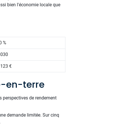
ussi bien l'économie locale que
0 %
 030
 123 €
e-en-terre
es perspectives de rendement
 une demande limitée. Sur cinq
.