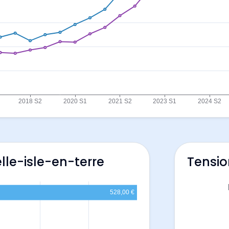
lle-isle-en-terre
Tensio