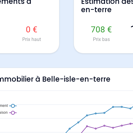
ements à
Estimation des
en-terre
0 €
708 €
Prix haut
Prix bas
immobilier à Belle-isle-en-terre