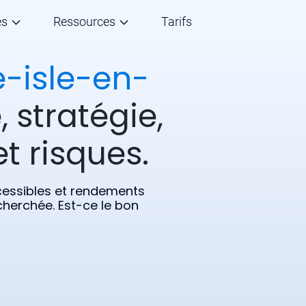
és
Ressources
Tarifs
e-isle-en-
, stratégie,
t risques.
ccessibles et rendements
echerchée. Est-ce le bon