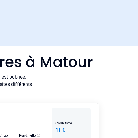
ères à Matour
est publiée.
tes différents !
Cash flow
11 €
e/hab
Rend. ville