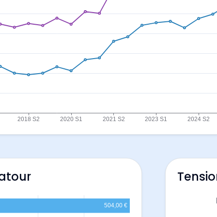
atour
Tensio