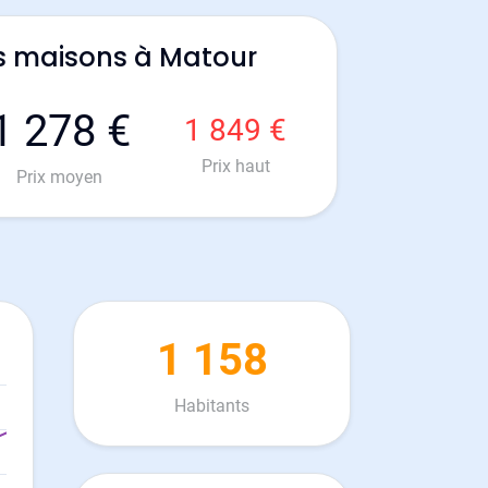
s maisons à Matour
1 278 €
1 849 €
Prix haut
Prix moyen
1 158
Habitants