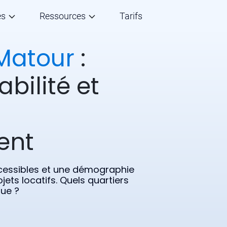
és
Ressources
Tarifs
Matour
:
abilité et
ent
ccessibles et une démographie
ets locatifs. Quels quartiers
que ?