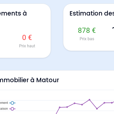
ements à
Estimation de
878 €
0 €
Prix bas
Prix haut
'immobilier à Matour