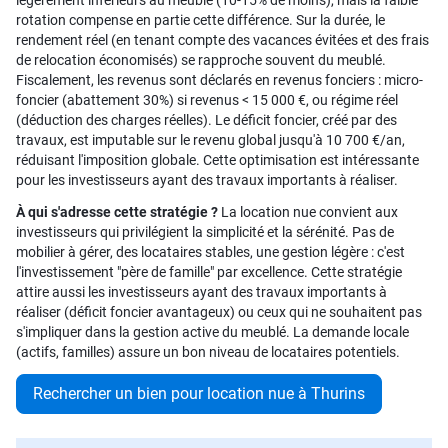
légèrement inférieurs au meublé (10-15% de moins), mais la faible
rotation compense en partie cette différence. Sur la durée, le
rendement réel (en tenant compte des vacances évitées et des frais
de relocation économisés) se rapproche souvent du meublé.
Fiscalement, les revenus sont déclarés en revenus fonciers : micro-
foncier (abattement 30%) si revenus < 15 000 €, ou régime réel
(déduction des charges réelles). Le déficit foncier, créé par des
travaux, est imputable sur le revenu global jusqu'à 10 700 €/an,
réduisant l'imposition globale. Cette optimisation est intéressante
pour les investisseurs ayant des travaux importants à réaliser.
À qui s'adresse cette stratégie ?
La location nue convient aux
investisseurs qui privilégient la simplicité et la sérénité. Pas de
mobilier à gérer, des locataires stables, une gestion légère : c'est
l'investissement "père de famille" par excellence. Cette stratégie
attire aussi les investisseurs ayant des travaux importants à
réaliser (déficit foncier avantageux) ou ceux qui ne souhaitent pas
s'impliquer dans la gestion active du meublé. La demande locale
(actifs, familles) assure un bon niveau de locataires potentiels.
Rechercher un bien pour location nue à Thurins