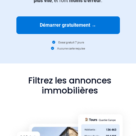
plus vite
, et font
moins d’erreur
.
Démarrer gratuitement
→
Essai gratuit 7 jours
Aucune carte requise
Filtrez les annonces
immobilières