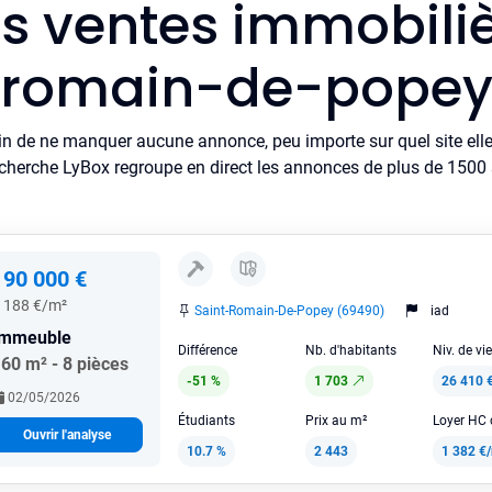
es ventes immobiliè
romain-de-pope
in de ne manquer aucune annonce, peu importe sur quel site elle 
cherche LyBox regroupe en direct les annonces de plus de 1500 si
190 000 €
 188 €/m²
Saint-Romain-De-Popey (69490)
iad
Immeuble
Différence
Nb. d'habitants
Niv. de vi
60 m² - 8 pièces
-51 %
1 703
26 410 
02/05/2026
Étudiants
Prix au m²
Ouvrir l'analyse
10.7 %
2 443
1 382 €