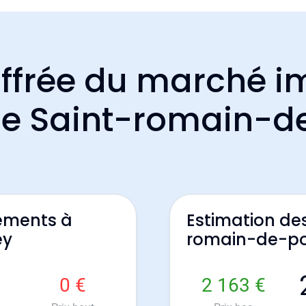
ffrée du marché i
 de Saint-romain-
ements à
Estimation de
ey
romain-de-p
0 €
2 163 €