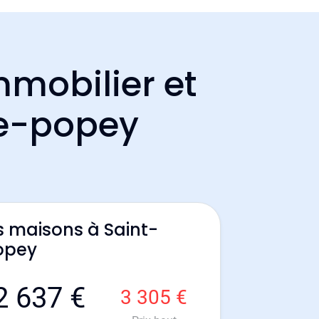
mmobilier et
de-popey
s maisons à Saint-
opey
2 637 €
3 305 €