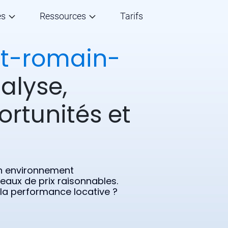
és
Ressources
Tarifs
nt-romain-
alyse,
ortunités et
n environnement
veaux de prix raisonnables.
 la performance locative ?