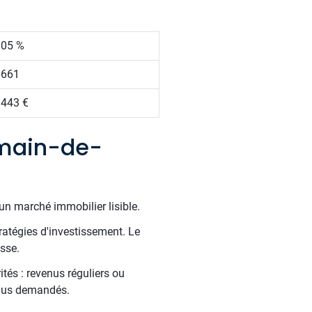
.05 %
 661
 443 €
omain-de-
un marché immobilier lisible.
ratégies d'investissement. Le
sse.
tés : revenus réguliers ou
 plus demandés.