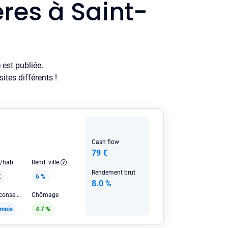
res à Saint-
y
est publiée.
tes différents !
Cash flow
79 €
e/hab
Rend. ville
Rendement brut
€
6 %
8.0 %
Loyer HC conseillé
Chômage
/mois
4.7 %