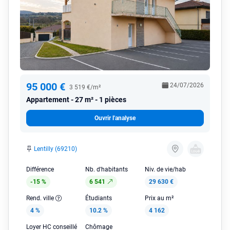
95 000 €
24/07/2026
3 519 €/m²
Appartement
27 m² - 1 pièces
Ouvrir l'analyse
Lentilly (69210)
Différence
Nb. d'habitants
Niv. de vie/hab
-15 %
6 541
29 630 €
Rend. ville
Étudiants
Prix au m²
4 %
10.2 %
4 162
Loyer HC conseillé
Chômage