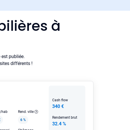
ilières à
est publiée.
tes différents !
Cash flow
340 €
e/hab
Rend. ville
Rendement brut
€
6 %
32.4 %