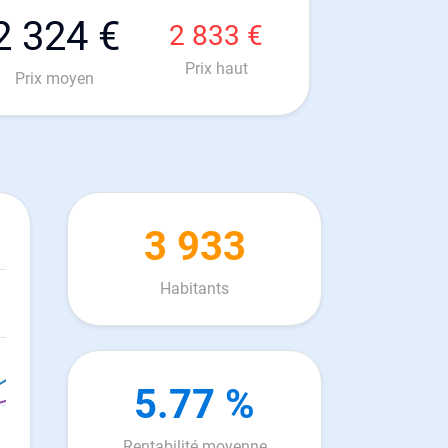
2 324 €
2 833 €
Prix haut
Prix moyen
3 933
Habitants
5.77 %
Rentabilité moyenne