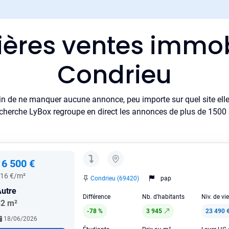
ières ventes immob
Condrieu
in de ne manquer aucune annonce, peu importe sur quel site elle 
cherche LyBox regroupe en direct les annonces de plus de 1500 si
16 500 €
16 €/m²
Condrieu (69420)
pap
utre
Différence
Nb. d'habitants
Niv. de vi
32 m²
-78 %
3 945
23 490 
18/06/2026