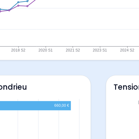
ondrieu
Tensio