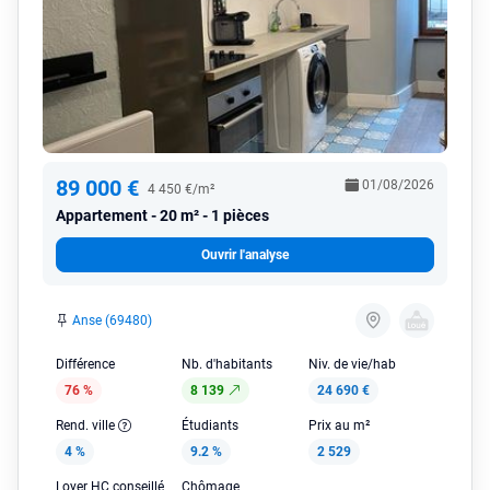
89 000 €
01/08/2026
4 450 €/m²
Appartement
20 m² - 1 pièces
Ouvrir l'analyse
Anse (69480)
Différence
Nb. d'habitants
Niv. de vie/hab
76 %
8 139
24 690 €
Rend. ville
Étudiants
Prix au m²
4 %
9.2 %
2 529
Loyer HC conseillé
Chômage