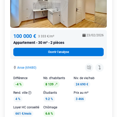
100 000 €
23/02/2026
3 333 €/m²
Appartement
30 m² - 2 pièces
Ouvrir l'analyse
Anse (69480)
Différence
Nb. d'habitants
Niv. de vie/hab
-4 %
8 139
24 690 €
Rend. ville
Étudiants
Prix au m²
4 %
9.2 %
3 466
Loyer HC conseillé
Chômage
661 €/mois
6.6 %