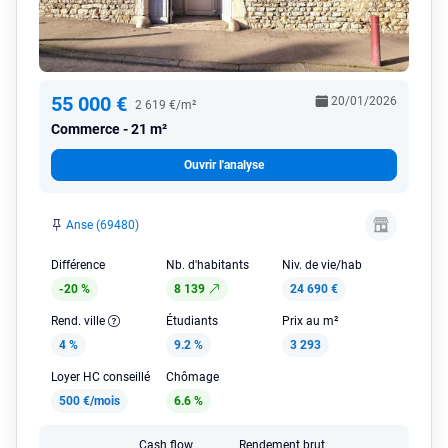
55 000 €
20/01/2026
2 619 €/m²
Commerce
21 m²
Ouvrir l'analyse
Anse (69480)
Différence
Nb. d'habitants
Niv. de vie/hab
-20 %
8 139
24 690 €
Rend. ville
Étudiants
Prix au m²
4 %
9.2 %
3 293
Loyer HC conseillé
Chômage
500 €/mois
6.6 %
Cash flow
Rendement brut