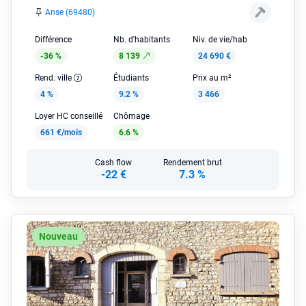
Anse (69480)
Différence
Nb. d'habitants
Niv. de vie/hab
-36 %
8 139
24 690 €
Rend. ville
Étudiants
Prix au m²
4 %
9.2 %
3 466
Loyer HC conseillé
Chômage
661 €/mois
6.6 %
Cash flow
Rendement brut
-22 €
7.3 %
Nouveau