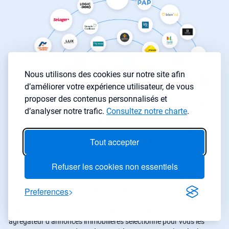
Nous utilisons des cookies sur notre site afin
d’améliorer votre expérience utilisateur, de vous
proposer des contenus personnalisés et
d’analyser notre trafic.
Consultez notre charte
.
Tout accepter
Refuser les cookies non essentiels
Preferences
Une application pour l’investissement immobilier et la recherche ?
Votre recherche immobilière peut maintenant commencer. Notre
agrégateur d’annonces immobilières sélectionne pour vous les