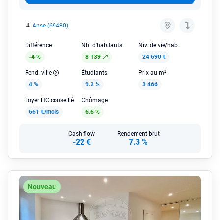
Anse (69480)
Différence
Nb. d'habitants
Niv. de vie/hab
-4 %
8 139
24 690 €
Rend. ville
Étudiants
Prix au m²
4 %
9.2 %
3 466
Loyer HC conseillé
Chômage
661 €/mois
6.6 %
Cash flow
Rendement brut
-22 €
7.3 %
Nouveau