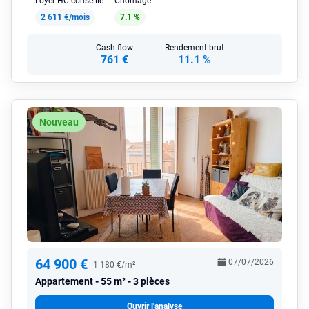
Loyer HC conseillé
Chômage
2 611 €/mois
7.1 %
Cash flow
Rendement brut
761 €
11.1 %
Nouveau
64 900 €
07/07/2026
1 180 €/m²
Appartement
55 m² - 3 pièces
Ouvrir l'analyse