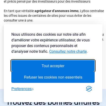
et précis pensé par des investisseurs pour des investisseurs
En tant que véritable
agrégateur d’annonces immo
, LyBox centralise
les offres issues de centaines de sites pour vous éviter de les
consulter une à une.
Affinez vos résultats avec plus de 30 critères disponibles pour filtrer
Nous utilisons des cookies sur notre site afin
par ville, prix, rendement, cash-flow, type de bien ou surface et laissez
notre agrégateur immobilier détecter les annonces les plus rentables.
d’améliorer votre expérience utilisateur, de vous
proposer des contenus personnalisés et
d’analyser notre trafic.
Consultez notre charte
.
Annonces immobilières urgentes
→
Tout accepter
Baisses de prix
→
Refuser les cookies non essentiels
Preferences
Trouvez des bonnes affaires