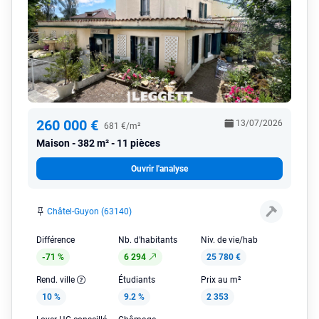
260 000 €
13/07/2026
681 €/m²
Maison
382 m² - 11 pièces
Ouvrir l'analyse
Châtel-Guyon (63140)
Différence
Nb. d'habitants
Niv. de vie/hab
-71 %
6 294
25 780 €
Rend. ville
Étudiants
Prix au m²
10 %
9.2 %
2 353