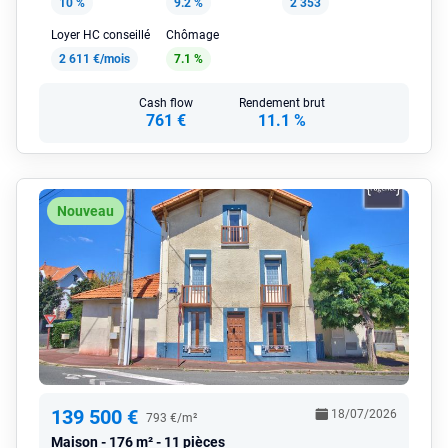
10 %
9.2 %
2 353
Loyer HC conseillé
Chômage
2 611 €/mois
7.1 %
Cash flow
Rendement brut
761 €
11.1 %
Nouveau
139 500 €
18/07/2026
793 €/m²
Maison
176 m² - 11 pièces