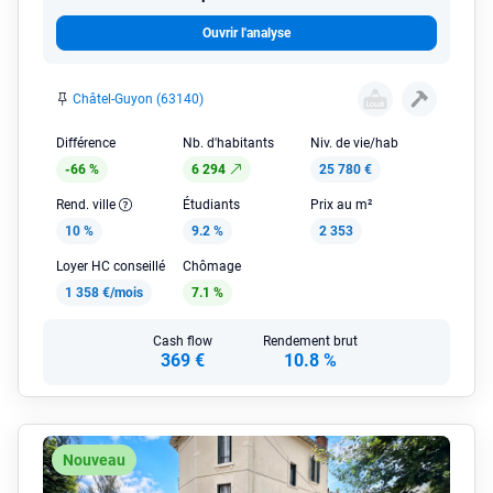
Ouvrir l'analyse
Châtel-Guyon (63140)
Différence
Nb. d'habitants
Niv. de vie/hab
-66 %
6 294
25 780 €
Rend. ville
Étudiants
Prix au m²
10 %
9.2 %
2 353
Loyer HC conseillé
Chômage
1 358 €/mois
7.1 %
Cash flow
Rendement brut
369 €
10.8 %
Nouveau