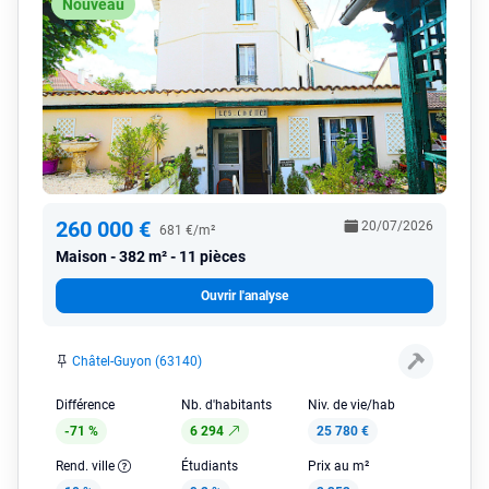
Nouveau
260 000 €
20/07/2026
681 €/m²
Maison
382 m² - 11 pièces
Ouvrir l'analyse
Châtel-Guyon (63140)
Différence
Nb. d'habitants
Niv. de vie/hab
-71 %
6 294
25 780 €
Rend. ville
Étudiants
Prix au m²