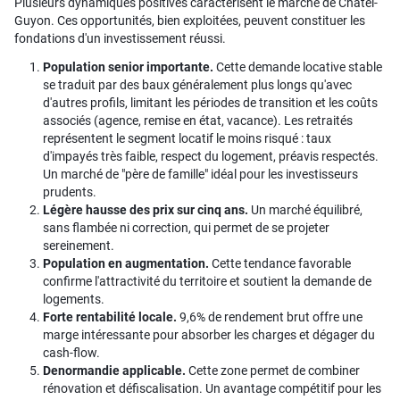
Plusieurs dynamiques positives caractérisent le marché de Châtel-
Guyon. Ces opportunités, bien exploitées, peuvent constituer les
fondations d'un investissement réussi.
Population senior importante.
Cette demande locative stable
se traduit par des baux généralement plus longs qu'avec
d'autres profils, limitant les périodes de transition et les coûts
associés (agence, remise en état, vacance). Les retraités
représentent le segment locatif le moins risqué : taux
d'impayés très faible, respect du logement, préavis respectés.
Un marché de "père de famille" idéal pour les investisseurs
prudents.
Légère hausse des prix sur cinq ans.
Un marché équilibré,
sans flambée ni correction, qui permet de se projeter
sereinement.
Population en augmentation.
Cette tendance favorable
confirme l'attractivité du territoire et soutient la demande de
logements.
Forte rentabilité locale.
9,6% de rendement brut offre une
marge intéressante pour absorber les charges et dégager du
cash-flow.
Denormandie applicable.
Cette zone permet de combiner
rénovation et défiscalisation. Un avantage compétitif pour les