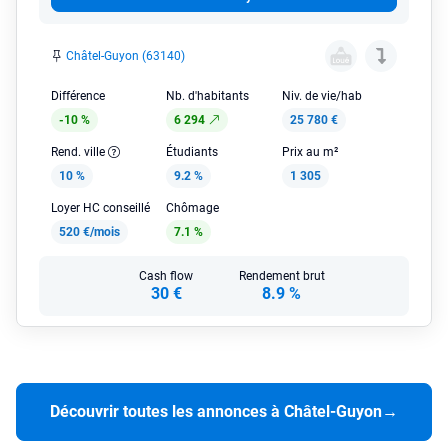
Châtel-Guyon (63140)
Différence
Nb. d'habitants
Niv. de vie/hab
-10 %
6 294
25 780 €
Rend. ville
Étudiants
Prix au m²
10 %
9.2 %
1 305
Loyer HC conseillé
Chômage
520 €/mois
7.1 %
Cash flow
Rendement brut
30 €
8.9 %
Découvrir toutes les annonces à Châtel-Guyon
→