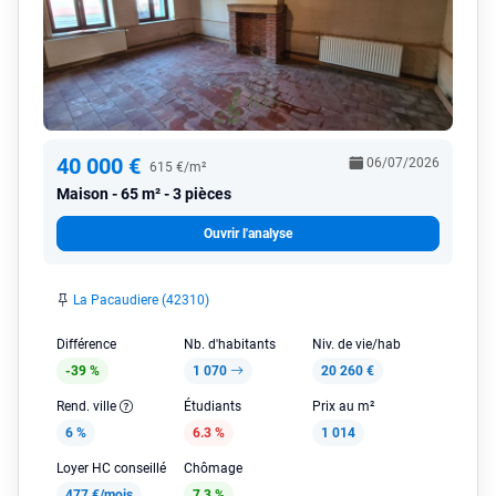
40 000 €
06/07/2026
615 €/m²
Maison
65 m² - 3 pièces
Ouvrir l'analyse
La Pacaudiere (42310)
Différence
Nb. d'habitants
Niv. de vie/hab
-39 %
1 070
20 260 €
Rend. ville
Étudiants
Prix au m²
6 %
6.3 %
1 014
Loyer HC conseillé
Chômage
477 €/mois
7.3 %