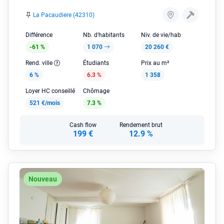
La Pacaudiere (42310)
Différence
Nb. d'habitants
Niv. de vie/hab
-61 %
1 070
20 260 €
Rend. ville
Étudiants
Prix au m²
6 %
6.3 %
1 358
Loyer HC conseillé
Chômage
521 €/mois
7.3 %
Cash flow
Rendement brut
199 €
12.9 %
Nouveau