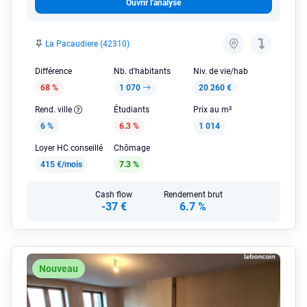
Ouvrir l'analyse
La Pacaudiere (42310)
Différence
Nb. d'habitants
Niv. de vie/hab
68 %
1 070
20 260 €
Rend. ville
Étudiants
Prix au m²
6 %
6.3 %
1 014
Loyer HC conseillé
Chômage
415 €/mois
7.3 %
Cash flow
Rendement brut
-37 €
6.7 %
Nouveau