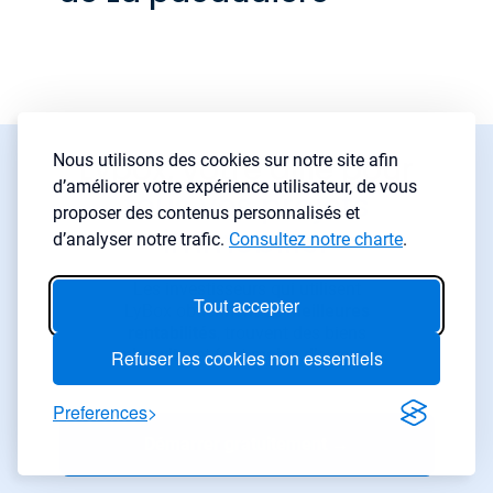
Lybox, votre allié pour
Nous utilisons des cookies sur notre site afin
d’améliorer votre expérience utilisateur, de vous
tous vos projets
proposer des contenus personnalisés et
immobilier
d’analyser notre trafic.
Consultez notre charte
.
Les investisseurs qui utilisent
Tout accepter
LyBox obtiennent de
meilleures
rentabilités
, trouvent des biens
plus vite
, et font
moins d’erreur
.
Refuser les cookies non essentiels
Preferences
Démarrer gratuitement
→