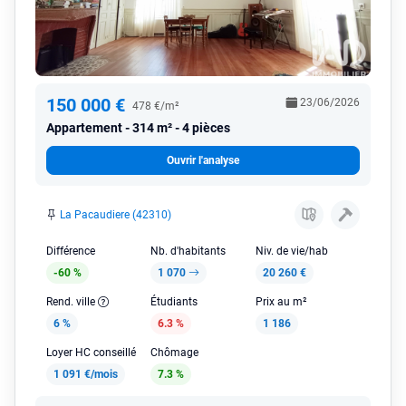
150 000 €
23/06/2026
478 €/m²
Appartement
314 m² - 4 pièces
Ouvrir l'analyse
La Pacaudiere (42310)
Différence
Nb. d'habitants
Niv. de vie/hab
-60 %
1 070
20 260 €
Rend. ville
Étudiants
Prix au m²
6 %
6.3 %
1 186
Loyer HC conseillé
Chômage
1 091 €/mois
7.3 %