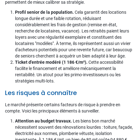
permettent de mieux calibrer sa stratégie.
Profil senior de la population.
Cela garantit des locations
longue durée et une faible rotation, réduisant
considérablement les frais de gestion (remise en état,
recherche de locataires, vacance). Les retraités paient leurs
loyers avec une régularité exemplaire et constituent des
locataires "modèles". À terme, ils représentent aussi un vivier
d'acheteurs potentiels pour une revente future, car beaucoup
de seniors cherchent à acquérir un bien adapté à leur âge.
Ticket d'entrée modéré (1 186 €/m²).
Cette accessibilité
facilite le financement et améliore mécaniquement la
rentabilité. Un atout pour les primo-investisseurs ou les
stratégies multi-lots.
Les risques à connaître
Le marché présente certains facteurs de risque à prendre en
compte. Voici les principaux éléments à surveiller.
Attention au budget travaux.
Les biens bon marché
nécessitent souvent des rénovations lourdes : toiture, façade,
électricité aux normes, plomberie vétuste, isolation
inexistante. À 1 186 €/m², un bien de 80 m² coûte 94 880 €,