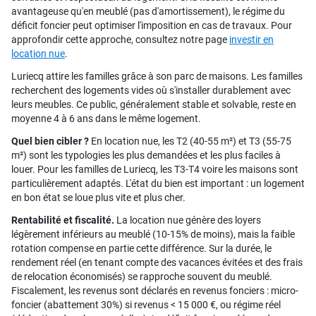
avantageuse qu'en meublé (pas d'amortissement), le régime du
déficit foncier peut optimiser l'imposition en cas de travaux. Pour
approfondir cette approche, consultez notre page
investir en
location nue
.
Luriecq attire les familles grâce à son parc de maisons. Les familles
recherchent des logements vides où s'installer durablement avec
leurs meubles. Ce public, généralement stable et solvable, reste en
moyenne 4 à 6 ans dans le même logement.
Quel bien cibler ?
En location nue, les T2 (40-55 m²) et T3 (55-75
m²) sont les typologies les plus demandées et les plus faciles à
louer. Pour les familles de Luriecq, les T3-T4 voire les maisons sont
particulièrement adaptés. L'état du bien est important : un logement
en bon état se loue plus vite et plus cher.
Rentabilité et fiscalité.
La location nue génère des loyers
légèrement inférieurs au meublé (10-15% de moins), mais la faible
rotation compense en partie cette différence. Sur la durée, le
rendement réel (en tenant compte des vacances évitées et des frais
de relocation économisés) se rapproche souvent du meublé.
Fiscalement, les revenus sont déclarés en revenus fonciers : micro-
foncier (abattement 30%) si revenus < 15 000 €, ou régime réel