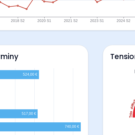
rminy
Tensio