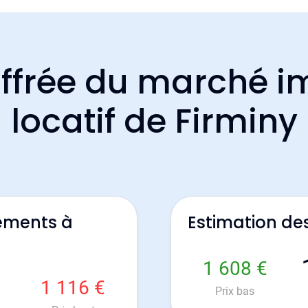
ffrée du marché i
locatif de Firminy
ements à
Estimation de
1 608 €
1 116 €
Prix bas