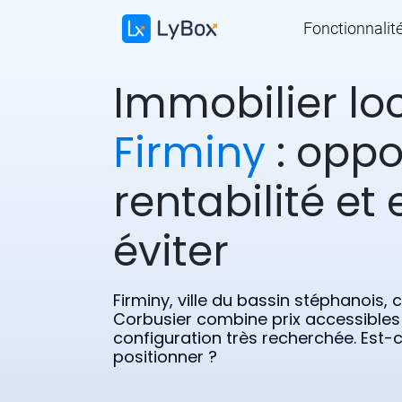
Fonctionnalit
Immobilier loc
Firminy
: oppo
rentabilité et 
éviter
Firminy, ville du bassin stéphanois, 
Corbusier combine prix accessibles 
configuration très recherchée. Est-
positionner ?