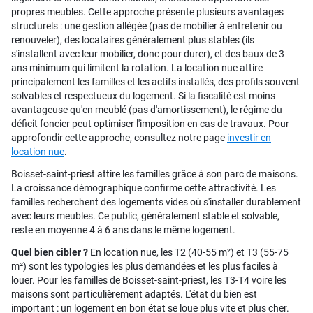
propres meubles. Cette approche présente plusieurs avantages
structurels : une gestion allégée (pas de mobilier à entretenir ou
renouveler), des locataires généralement plus stables (ils
s'installent avec leur mobilier, donc pour durer), et des baux de 3
ans minimum qui limitent la rotation. La location nue attire
principalement les familles et les actifs installés, des profils souvent
solvables et respectueux du logement. Si la fiscalité est moins
avantageuse qu'en meublé (pas d'amortissement), le régime du
déficit foncier peut optimiser l'imposition en cas de travaux. Pour
approfondir cette approche, consultez notre page
investir en
location nue
.
Boisset-saint-priest attire les familles grâce à son parc de maisons.
La croissance démographique confirme cette attractivité. Les
familles recherchent des logements vides où s'installer durablement
avec leurs meubles. Ce public, généralement stable et solvable,
reste en moyenne 4 à 6 ans dans le même logement.
Quel bien cibler ?
En location nue, les T2 (40-55 m²) et T3 (55-75
m²) sont les typologies les plus demandées et les plus faciles à
louer. Pour les familles de Boisset-saint-priest, les T3-T4 voire les
maisons sont particulièrement adaptés. L'état du bien est
important : un logement en bon état se loue plus vite et plus cher.