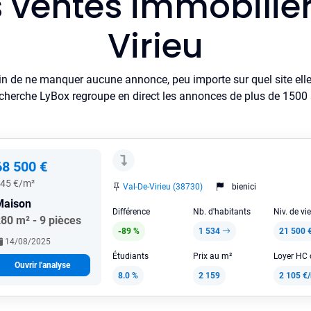
s ventes immobiliè
Virieu
in de ne manquer aucune annonce, peu importe sur quel site elle 
cherche LyBox regroupe en direct les annonces de plus de 1500 si
68 500 €
45 €/m²
Val-De-Virieu (38730)
bienici
Maison
Différence
Nb. d'habitants
Niv. de vi
80 m² - 9 pièces
-89 %
1 534
21 500 
14/08/2025
Étudiants
Prix au m²
Ouvrir l'analyse
8.0 %
2 159
2 105 €