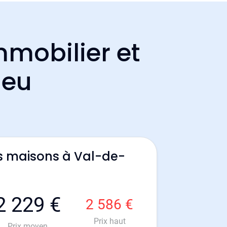
mmobilier et
ieu
s maisons à Val-de-
2 229 €
2 586 €
Prix haut
Prix moyen