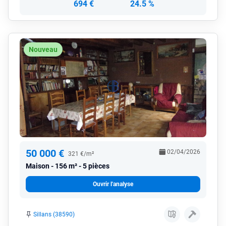
694 €
24.5 %
Nouveau
50 000 €
02/04/2026
321 €/m²
Maison
156 m² - 5 pièces
Ouvrir l'analyse
Sillans (38590)