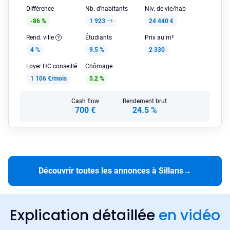
Différence
Nb. d'habitants
Niv. de vie/hab
-86 %
1 923
24 440 €
Rend. ville
Étudiants
Prix au m²
4 %
9.5 %
2 330
Loyer HC conseillé
Chômage
1 106 €/mois
5.2 %
Cash flow
Rendement brut
700 €
24.5 %
Découvrir toutes les annonces à Sillans
→
Explication détaillée
en vidéo