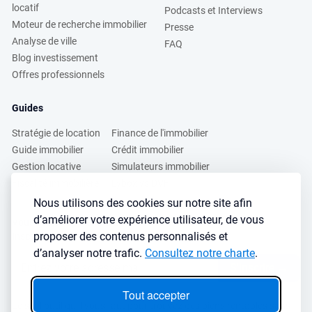
locatif
Podcasts et Interviews
Moteur de recherche immobilier
Presse
Analyse de ville
FAQ
Blog investissement
Offres professionnels
Guides
Stratégie de location
Finance de l'immobilier
Guide immobilier
Crédit immobilier
Gestion locative
Simulateurs immobilier
Fiscalité immobilière
Lybox vs DVF
Nous utilisons des cookies sur notre site afin
d’améliorer votre expérience utilisateur, de vous
Vous voulez apprendre à investir dans l’immobilier ?
proposer des contenus personnalisés et
Inscrivez vous à notre newsletter gratuite :
d’analyser notre trafic.
Consultez notre charte
.
S'inscrire
→
Tout accepter
Le seul outil qu’il vous faut pour trouvez des biens rentables sans