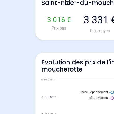
Saint-nizier-du-mouch
3 331 
3 016 €
Prix bas
Prix moyen
Evolution des prix de l'
moucherotte