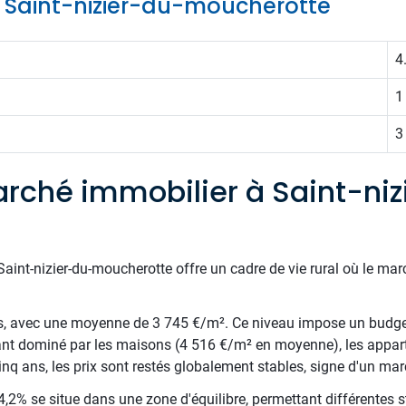
de Saint-nizier-du-moucherotte
4
1
3
rché immobilier à Saint-niz
aint-nizier-du-moucherotte offre un cadre de vie rural où le marc
és, avec une moyenne de 3 745 €/m². Ce niveau impose un budge
tant dominé par les maisons (4 516 €/m² en moyenne), les appar
nq ans, les prix sont restés globalement stables, signe d'un marc
,2% se situe dans une zone d'équilibre, permettant différentes st