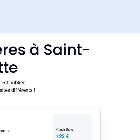
res à Saint-
tte
est publiée.
tes différents !
Cash flow
eimmo
122 €