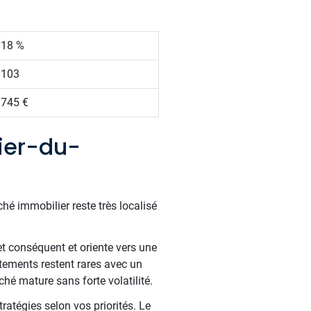
.18 %
 103
 745 €
ier-du-
hé immobilier reste très localisé
t conséquent et oriente vers une
tements restent rares avec un
hé mature sans forte volatilité.
ratégies selon vos priorités. Le