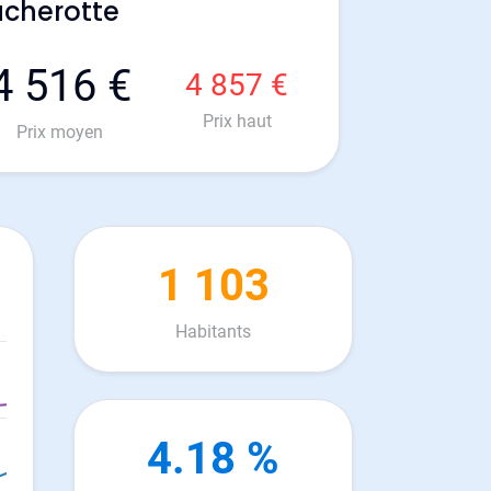
ucherotte
4 516 €
4 857 €
Prix haut
Prix moyen
1 103
Habitants
4.18 %