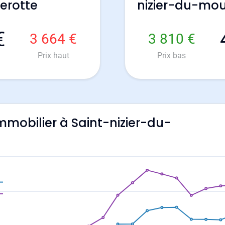
erotte
nizier-du-mo
€
3 664 €
3 810 €
Prix haut
Prix bas
immobilier à Saint-nizier-du-