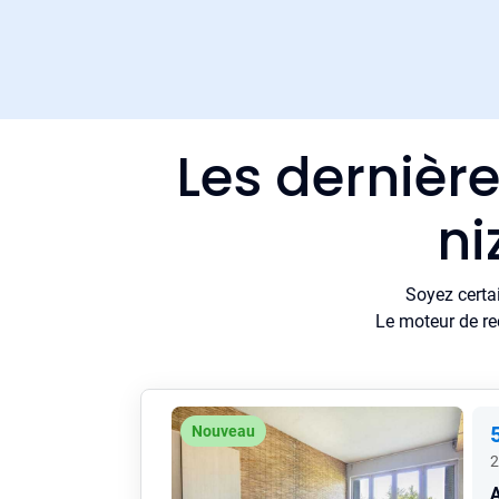
Les dernièr
ni
Soyez certa
Le moteur de re
Nouveau
2