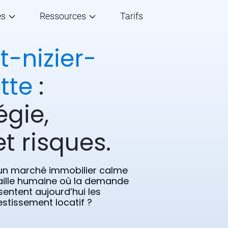
és
Ressources
Tarifs
t-nizier-
tte
:
égie,
t risques.
 un marché immobilier calme
 taille humaine où la demande
sentent aujourd’hui les
estissement locatif ?