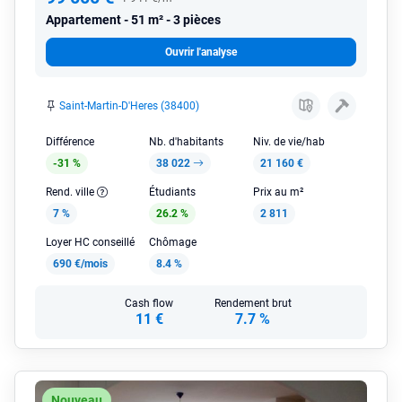
Appartement
51 m² - 3 pièces
Ouvrir l'analyse
Saint-Martin-D'Heres (38400)
Différence
Nb. d'habitants
Niv. de vie/hab
-31 %
38 022
21 160 €
Rend. ville
Étudiants
Prix au m²
7 %
26.2 %
2 811
Loyer HC conseillé
Chômage
690 €/mois
8.4 %
Cash flow
Rendement brut
11 €
7.7 %
Nouveau