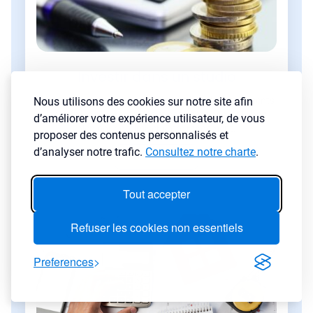
Investir dans un studio
Nous utilisons des cookies sur notre site afin
Découvrez pourquoi le studio reste l’un des placements
locatifs les plus rentables et comment choisir le bon
d’améliorer votre expérience utilisateur, de vous
bien pour optimiser votre rendement.
proposer des contenus personnalisés et
d’analyser notre trafic.
Consultez notre charte
.
Lire l'article
→
Tout accepter
Refuser les cookies non essentiels
Preferences