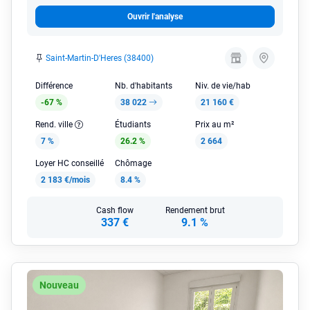
Ouvrir l'analyse
Saint-Martin-D'Heres (38400)
Différence
Nb. d'habitants
Niv. de vie/hab
-67 %
38 022
21 160 €
Rend. ville
Étudiants
Prix au m²
7 %
26.2 %
2 664
Loyer HC conseillé
Chômage
2 183 €/mois
8.4 %
Cash flow
Rendement brut
337 €
9.1 %
Nouveau