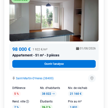
98 000 €
01/08/2026
1 922 €/m²
Appartement
51 m² - 3 pièces
Ouvrir l'analyse
Saint-Martin-D'Heres (38400)
Différence
Nb. d'habitants
Niv. de vie/hab
5 %
38 022
21 160 €
Rend. ville
Étudiants
Prix au m²
7 %
26.2 %
1 831