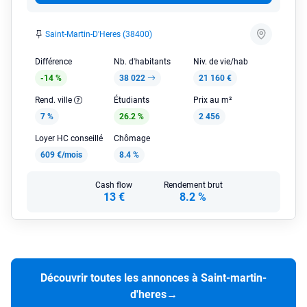
Saint-Martin-D'Heres (38400)
Différence
Nb. d'habitants
Niv. de vie/hab
-14 %
38 022
21 160 €
Rend. ville
Étudiants
Prix au m²
7 %
26.2 %
2 456
Loyer HC conseillé
Chômage
609 €/mois
8.4 %
Cash flow
Rendement brut
13 €
8.2 %
Découvrir toutes les annonces à Saint-martin-
d'heres
→