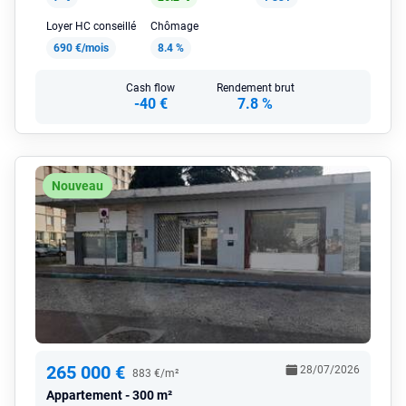
Loyer HC conseillé
Chômage
690 €/mois
8.4 %
Cash flow
Rendement brut
-40 €
7.8 %
Nouveau
265 000 €
28/07/2026
883 €/m²
Appartement
300 m²