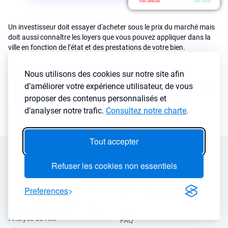
Un investisseur doit essayer d'acheter sous le prix du marché mais
doit aussi connaître les loyers que vous pouvez appliquer dans la
ville en fonction de l’état et des prestations de votre bien.
LyBox analyse des millions d’annonces de locations afin de
Nous utilisons des cookies sur notre site afin
modéliser les loyers de la ville en fonction du type de bien
d’améliorer votre expérience utilisateur, de vous
(appartement ou maison) mais aussi de la typologie (studio, T2, T3,
proposer des contenus personnalisés et
T4, T5 ...) et du mode de location choisi (meublé ou vide).
d’analyser notre trafic.
Consultez notre charte
.
Tout accepter
Fonctionnalités
A propos
Refuser les cookies non essentiels
Extension navigateur
Programme ambassadeur
Simulateur d’investissement
Avis client
Preferences
locatif
Podcasts et Interviews
Moteur de recherche immobilier
Presse
Analyse de ville
FAQ