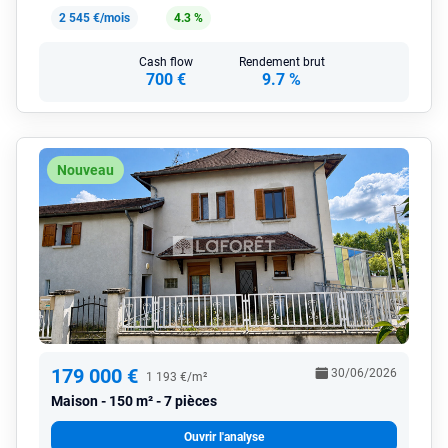
2 545 €/mois
4.3 %
Cash flow
Rendement brut
700 €
9.7 %
Nouveau
179 000 €
30/06/2026
1 193 €/m²
Maison
150 m² - 7 pièces
Ouvrir l'analyse