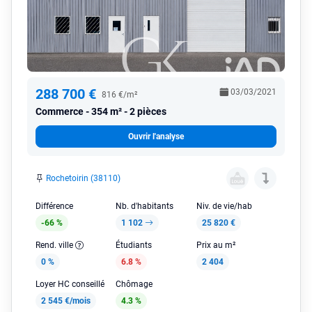
288 700 €
03/03/2021
816 €/m²
Commerce
354 m² - 2 pièces
Ouvrir l'analyse
Rochetoirin (38110)
Différence
Nb. d'habitants
Niv. de vie/hab
-66 %
1 102
25 820 €
Rend. ville
Étudiants
Prix au m²
0 %
6.8 %
2 404
Loyer HC conseillé
Chômage
2 545 €/mois
4.3 %