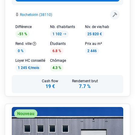
Rochetoirin (38110)
Différence
Nb. d'habitants
Niv. de vie/hab
-51 %
1 102
25 820 €
Rend. ville
Étudiants
Prix au m²
0 %
6.8 %
2 446
Loyer HC conseillé
Chômage
1 245 €/mois
4.3 %
Cash flow
Rendement brut
19 €
7.7 %
Nouveau