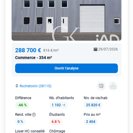
288 700 €
29/07/2026
816 €/m²
Commerce
354 m²
Ouvrir l'analyse
Rochetoirin (38110)
Différence
Nb. d'habitants
Niv. de vie/hab
-66 %
1 102
25 820 €
Rend. ville
Étudiants
Prix au m²
0 %
6.8 %
2 404
Loyer HC conseillé
Chômage