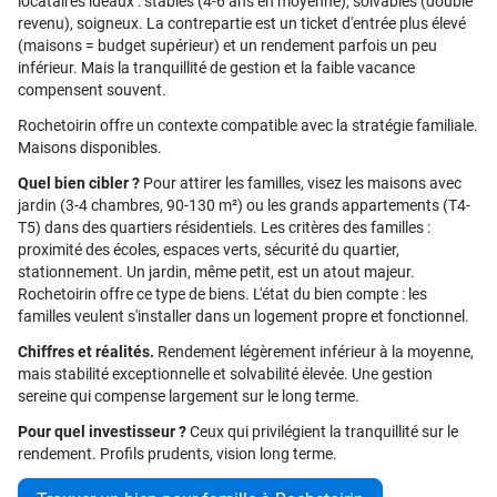
locataires idéaux : stables (4-6 ans en moyenne), solvables (double
revenu), soigneux. La contrepartie est un ticket d'entrée plus élevé
(maisons = budget supérieur) et un rendement parfois un peu
inférieur. Mais la tranquillité de gestion et la faible vacance
compensent souvent.
Rochetoirin offre un contexte compatible avec la stratégie familiale.
Maisons disponibles.
Quel bien cibler ?
Pour attirer les familles, visez les maisons avec
jardin (3-4 chambres, 90-130 m²) ou les grands appartements (T4-
T5) dans des quartiers résidentiels. Les critères des familles :
proximité des écoles, espaces verts, sécurité du quartier,
stationnement. Un jardin, même petit, est un atout majeur.
Rochetoirin offre ce type de biens. L'état du bien compte : les
familles veulent s'installer dans un logement propre et fonctionnel.
Chiffres et réalités.
Rendement légèrement inférieur à la moyenne,
mais stabilité exceptionnelle et solvabilité élevée. Une gestion
sereine qui compense largement sur le long terme.
Pour quel investisseur ?
Ceux qui privilégient la tranquillité sur le
rendement. Profils prudents, vision long terme.