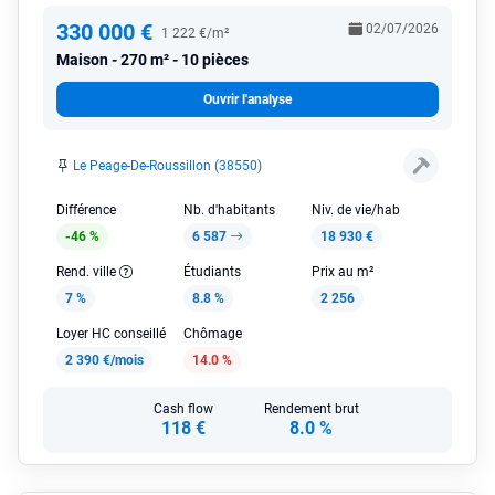
330 000 €
02/07/2026
1 222 €/m²
Maison
270 m² - 10 pièces
Ouvrir l'analyse
Le Peage-De-Roussillon (38550)
Différence
Nb. d'habitants
Niv. de vie/hab
-46 %
6 587
18 930 €
Rend. ville
Étudiants
Prix au m²
7 %
8.8 %
2 256
Loyer HC conseillé
Chômage
2 390 €/mois
14.0 %
Cash flow
Rendement brut
118 €
8.0 %