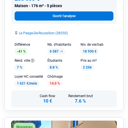
Maison
176 m² - 5 pièces
Ouvrir l'analyse
Le Peage-De-Roussillon (38550)
Différence
Nb. d'habitants
Niv. de vie/hab
-41 %
6 587
18 930 €
Rend. ville
Étudiants
Prix au m²
7 %
8.8 %
2 256
Loyer HC conseillé
Chômage
1 621 €/mois
14.0 %
Cash flow
Rendement brut
10 €
7.6 %
Nouveau