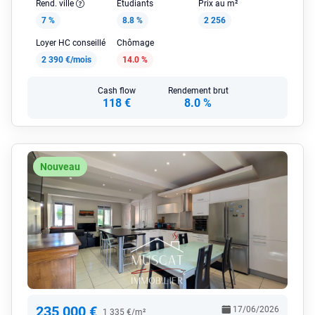
Rend. ville
Étudiants
Prix au m²
7 %
8.8 %
2 256
Loyer HC conseillé
Chômage
2 390 €/mois
14.0 %
Cash flow
Rendement brut
118 €
8.0 %
Nouveau
235 000 €
17/06/2026
1 335 €/m²