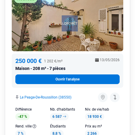
250 000 €
13/05/2026
1 202 €/m²
Maison
208 m² - 7 pièces
Ouvrir l'analyse
Le Peage-De-Roussillon (38550)
Différence
Nb. d'habitants
Niv. de vie/hab
-47 %
6 587
18 930 €
Rend. ville
Étudiants
Prix au m²
7 %
8.8 %
2 266