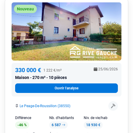
Nouveau
330 000 €
25/06/2026
1 222 €/m²
Maison
270 m² - 10 pièces
Ouvrir l'analyse
Le Peage-De-Roussillon (38550)
Différence
Nb. d'habitants
Niv. de vie/hab
-46 %
6 587
18 930 €