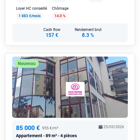
Loyer HC conseillé
Chômage
1 883 €/mois
14.0 %
Cash flow
Rendement brut
157 €
8.3 %
Nouveau
85 000 €
25/03/2026
955 €/m²
Appartement
89 m² - 4 pièces