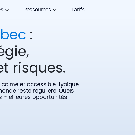
és
Ressources
Tarifs
bec
:
égie,
t risques.
calme et accessible, typique
emande reste régulière. Quels
s meilleures opportunités