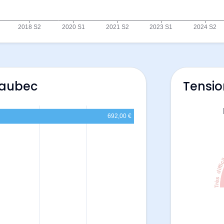
Maubec
Tensio