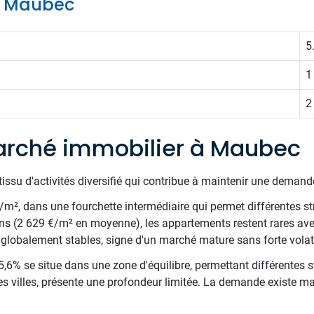
de Maubec
5
1
2
arché immobilier à Maubec
issu d'activités diversifié qui contribue à maintenir une demande 
€/m², dans une fourchette intermédiaire qui permet différentes st
ns (2 629 €/m² en moyenne), les appartements restent rares av
s globalement stables, signe d'un marché mature sans forte volati
,6% se situe dans une zone d'équilibre, permettant différentes st
es villes, présente une profondeur limitée. La demande existe mai