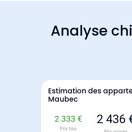
Analyse chi
Estimation des appart
Maubec
2 436 
2 333 €
Prix bas
Prix moyen