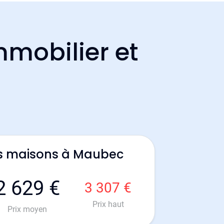
mmobilier et
es maisons à Maubec
2 629 €
3 307 €
Prix haut
Prix moyen