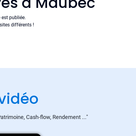
ères à Maubec
est publiée.
tes différents !
vidéo
 Patrimoine, Cash-flow, Rendement ..."