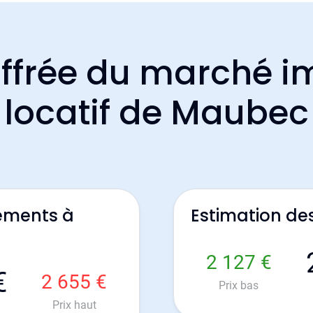
ffrée du marché i
locatif de Maubec
ements à
Estimation d
2 127 €
€
2 655 €
Prix bas
Prix haut