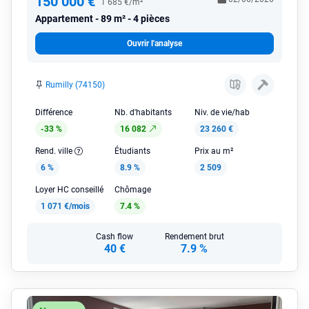
150 000 €
1 685 €/m²
Appartement
89 m² - 4 pièces
Ouvrir l'analyse
Rumilly (74150)
Différence
Nb. d'habitants
Niv. de vie/hab
-33 %
16 082
23 260 €
Rend. ville
Étudiants
Prix au m²
6 %
8.9 %
2 509
Loyer HC conseillé
Chômage
1 071 €/mois
7.4 %
Cash flow
Rendement brut
40 €
7.9 %