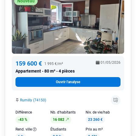
Nouveau
159 600 €
01/05/2026
1 995 €/m²
Appartement
80 m² - 4 pièces
Ouvrir l'analyse
Rumilly (74150)
Différence
Nb. d'habitants
Niv. de vie/hab
-43 %
16 082
23 260 €
Rend. ville
Étudiants
Prix au m²