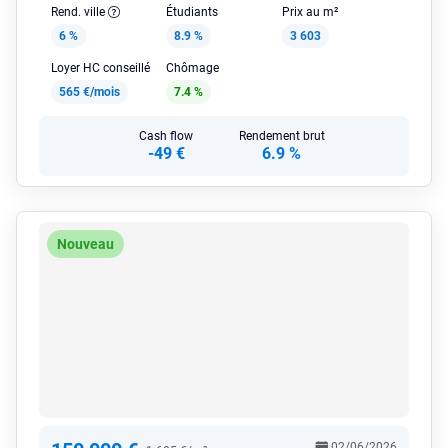
Rend. ville
Étudiants
Prix au m²
6 %
8.9 %
3 603
Loyer HC conseillé
Chômage
565 €/mois
7.4 %
Cash flow
Rendement brut
-49 €
6.9 %
Nouveau
02/06/2026