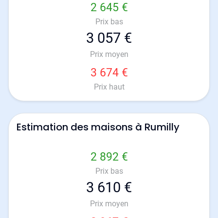
2 645 €
Prix bas
3 057 €
Prix moyen
3 674 €
Prix haut
Estimation des maisons à Rumilly
2 892 €
Prix bas
3 610 €
Prix moyen