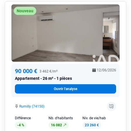
Nouveau
90 000 €
12/06/2026
3 462 €/m²
Appartement
26 m² - 1 pièces
Ouvrir l'analyse
Rumilly (74150)
Différence
Nb. d'habitants
Niv. de vie/hab
-4 %
16 082
23 260 €