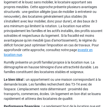
logement et le louez sans mobilier, le locataire apportant ses
propres meubles. Cette approche présente plusieurs avantages
structurels : une gestion allégée (pas de mobilier à entretenir ou
renouveler), des locataires généralement plus stables (ils
s'installent avec leur mobilier, donc pour durer), et des baux de 3
ans minimum qui limitent la rotation. La location nue attire
principalement les familles et les actifs installés, des profils souvent
solvables et respectueux du logement. Si la fiscalité est moins
avantageuse qu'en meublé (pas d'amortissement), le régime du
déficit foncier peut optimiser l'imposition en cas de travaux. Pour
approfondir cette approche, consultez notre page
investir en
location nue
.
Rumilly présente un profil familial propice à la location nue. La
démographie en hausse témoigne d'une attractivité durable. Les
familles constituent des locataires stables et soigneux.
Le bien idéal :
un appartement ou une maison correspondant à la
demande locale. Les familles recherchent des T3-T4 avec de
l'espace. L'emplacement reste déterminant : proximité des
transports, commerces, écoles. Un logement en bon état se louera
rapidement et attirera des locataires de qualité.
Performance financière.
Le rendement brut de la location nue est