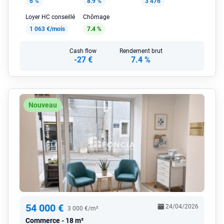
6 %
8.9 %
3 476
Loyer HC conseillé
Chômage
1 063 €/mois
7.4 %
Cash flow
Rendement brut
-27 €
7.4 %
Nouveau
54 000 €
24/04/2026
3 000 €/m²
Commerce
18 m²