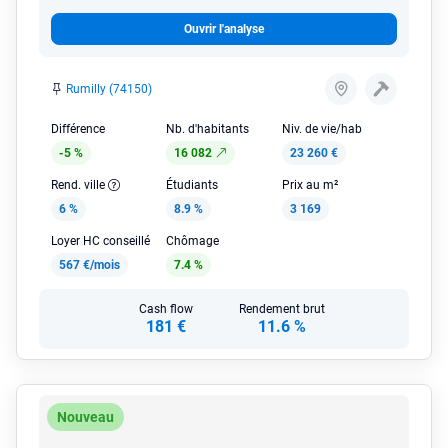
Ouvrir l'analyse
Rumilly (74150)
Différence
Nb. d'habitants
Niv. de vie/hab
-5 %
16 082
23 260 €
Rend. ville
Étudiants
Prix au m²
6 %
8.9 %
3 169
Loyer HC conseillé
Chômage
567 €/mois
7.4 %
Cash flow
Rendement brut
181 €
11.6 %
Nouveau