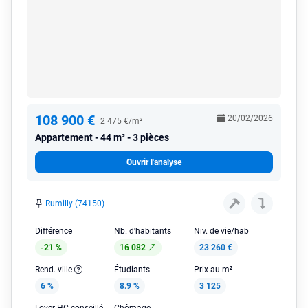
108 900 €
20/02/2026
2 475 €/m²
Appartement
44 m² - 3 pièces
Ouvrir l'analyse
Rumilly (74150)
Différence
Nb. d'habitants
Niv. de vie/hab
-21 %
16 082
23 260 €
Rend. ville
Étudiants
Prix au m²
6 %
8.9 %
3 125