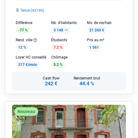
Tence (43190)
Différence
Nb. d'habitants
Niv. de vie/hab
-77 %
3 148
21 260 €
Rend. ville
Étudiants
Prix au m²
12 %
7.2 %
1 561
Loyer HC conseillé
Chômage
317 €/mois
5.2 %
Cash flow
Rendement brut
242 €
44.4 %
Nouveau