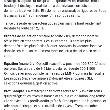
stratégie s'appuie sur des prix bas (petites villes, marchés moins
tendus) et des loyers maintenus à des niveaux corrects par une
demande locative réelle. Elle demande une analyse rigoureuse : tous
les marchés à "haut rendement" ne sont pas sains.
Tence présente les caractéristiques d'un marché haut rendement.
Rentabilité brute de 12,4%.
Critères de sélection :
rentabilité brute > 8%, demande locative
réelle, bien en état correct. Les T2 et petits T3 sont les plus
demandés et les plus faciles à louer. Analysez la vacance locative
dans le secteur : un rendement élevé ne sert à rien si le bien reste
vide.
Équation financière.
Objectif : cash-flow positif de 100-300 €/mois
par bien. Sur un parc de 3-5 biens, cela représente 500-1 500
€/mois de revenus complémentaires. Le LMNP optimise la fiscalité.
Les risques (vacance, impayés) doivent être anticipés : GLI,
sélection rigoureuse, gestion active.
Profil adapté.
La stratégie cash-flow s'adresse aux investisseurs
qui privilégient les revenus immédiats sur la valorisation long terme.
Elle convient aux profils actifs, prêts à s'impliquer dans la gestion, et
tolérants au risque. et sa rentabilité de 12,4% offrent un cadre