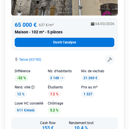
65 000 €
04/03/2026
637 €/m²
Maison
102 m² - 5 pièces
Ouvrir l'analyse
Tence (43190)
Différence
Nb. d'habitants
Niv. de vie/hab
-52 %
3 148
21 260 €
Rend. ville
Étudiants
Prix au m²
12 %
7.2 %
1 327
Loyer HC conseillé
Chômage
611 €/mois
5.2 %
Cash flow
Rendement brut
153 €
10.4 %