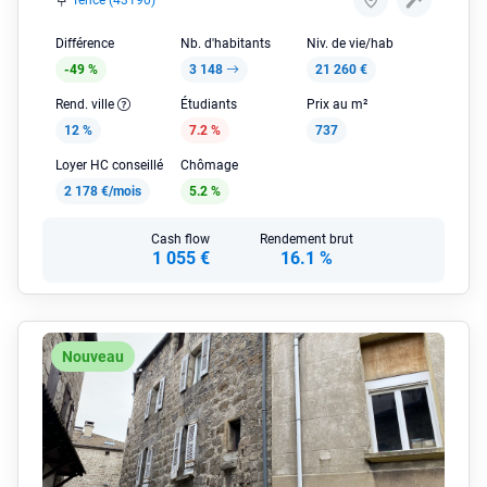
Tence (43190)
Différence
Nb. d'habitants
Niv. de vie/hab
-49 %
3 148
21 260 €
Rend. ville
Étudiants
Prix au m²
12 %
7.2 %
737
Loyer HC conseillé
Chômage
2 178 €/mois
5.2 %
Cash flow
Rendement brut
1 055 €
16.1 %
Nouveau