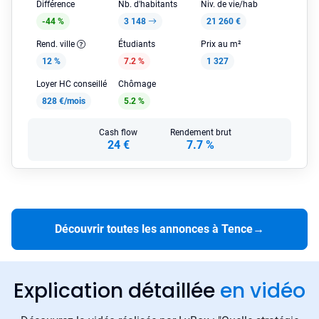
Différence
Nb. d'habitants
Niv. de vie/hab
-44 %
3 148
21 260 €
Rend. ville
Étudiants
Prix au m²
12 %
7.2 %
1 327
Loyer HC conseillé
Chômage
828 €/mois
5.2 %
Cash flow
Rendement brut
24 €
7.7 %
Découvrir toutes les annonces à Tence
→
Explication détaillée
en vidéo