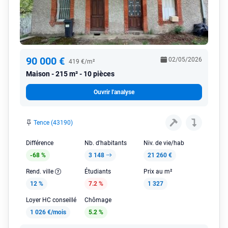
90 000 €
02/05/2026
419 €/m²
Maison
215 m² - 10 pièces
Ouvrir l'analyse
Tence (43190)
Différence
Nb. d'habitants
Niv. de vie/hab
-68 %
3 148
21 260 €
Rend. ville
Étudiants
Prix au m²
12 %
7.2 %
1 327
Loyer HC conseillé
Chômage
1 026 €/mois
5.2 %