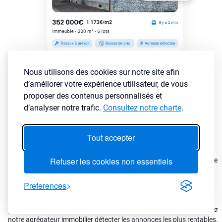
Nous utilisons des cookies sur notre site afin
d’améliorer votre expérience utilisateur, de vous
Comment sélectionner les annonces immobilières rentables
proposer des contenus personnalisés et
rapidement ?
d’analyser notre trafic.
Consultez notre charte
.
Notre moteur de recherche immobilier vous permet de cibler
rapidement les meilleures opportunités grâce à des filtres puissants
Tout accepter
et précis pensé par des investisseurs pour des investisseurs
Refuser les cookies non essentiels
En tant que véritable
agrégateur d’annonces immo
, LyBox centralise
les offres issues de centaines de sites pour vous éviter de les
consulter une à une.
Preferences
Affinez vos résultats avec plus de 30 critères disponibles pour filtrer
par ville, prix, rendement, cash-flow, type de bien ou surface et laissez
notre agrégateur immobilier détecter les annonces les plus rentables.