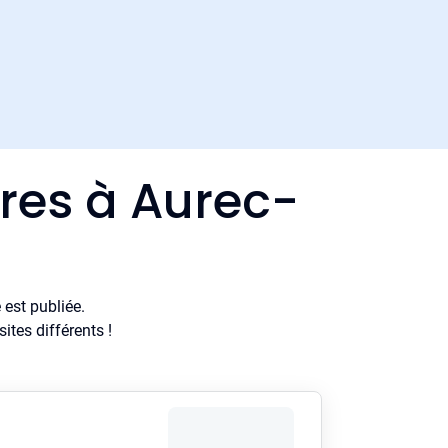
ères à Aurec-
est publiée.
tes différents !