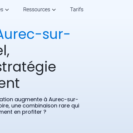
és
Ressources
Tarifs
Aurec-sur-
l,
stratégie
ent
ulation augmente à Aurec-sur-
oire, une combinaison rare qui
ment en profiter ?