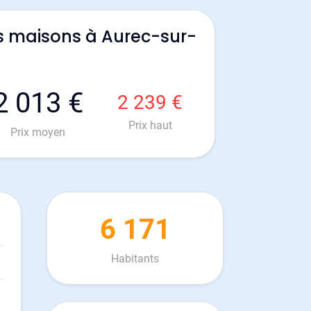
s maisons à Aurec-sur-
2 013 €
2 239 €
Prix haut
Prix moyen
6 171
Habitants