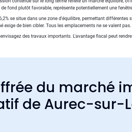
ion contenue sur le long terme reflète un marché équilibré, offra
 de fond plutôt favorable, représente potentiellement une fenêtre
,2% se situe dans une zone d'équilibre, permettant différentes st
é exige de bien cibler. Tous les emplacements ne se valent pas.
nvisagez des travaux importants. L'avantage fiscal peut rendre 
ffrée du marché i
atif de Aurec-sur-L