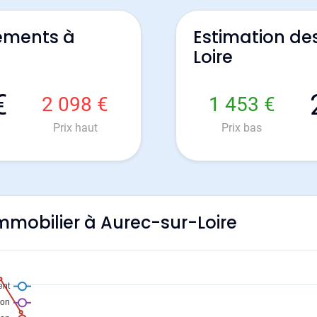
ements à
Estimation de
Loire
€
2 098 €
1 453 €
Prix haut
Prix bas
'immobilier à Aurec-sur-Loire