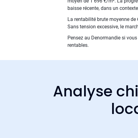
moyen de 1 696 €/m². La progress
baisse récente, dans un contexte
La rentabilité brute moyenne de 6
Sans tension excessive, le march
Pensez au Denormandie si vous e
rentables.
Analyse chi
loc