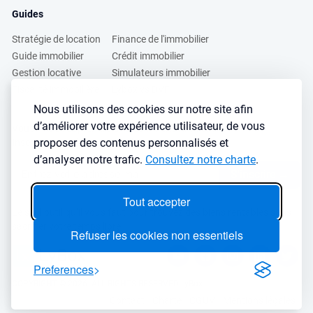
Guides
Stratégie de location
Finance de l'immobilier
Guide immobilier
Crédit immobilier
Gestion locative
Simulateurs immobilier
Fiscalité immobilière
Lybox vs DVF
Nous utilisons des cookies sur notre site afin
d’améliorer votre expérience utilisateur, de vous
Vous voulez apprendre à investir dans l’immobilier ?
proposer des contenus personnalisés et
Inscrivez vous à notre newsletter gratuite :
d’analyser notre trafic.
Consultez notre charte
.
S'inscrire
→
Tout accepter
Le seul outil qu’il vous faut pour trouvez des biens rentables sans
sacrifier votre temps libre
Refuser les cookies non essentiels
Preferences
COPYRIGHT © 2026. ALL RIGHTS RESERVED LyBox
Contact
Charte
CGUV
Mentions légales