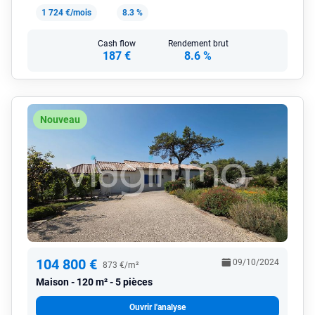
1 724 €/mois
8.3 %
Cash flow
Rendement brut
187 €
8.6 %
Nouveau
104 800 €
09/10/2024
873 €/m²
Maison
120 m² - 5 pièces
Ouvrir l'analyse