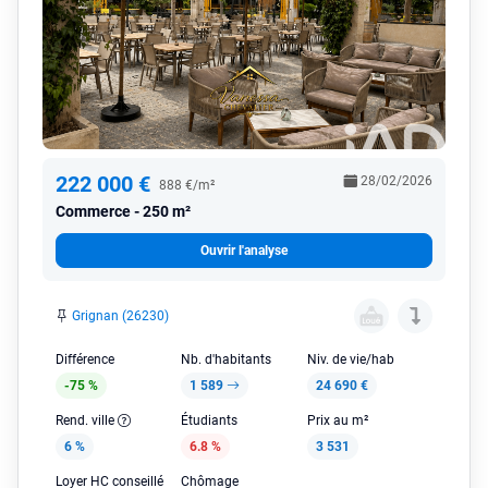
222 000 €
28/02/2026
888 €/m²
Commerce
250 m²
Ouvrir l'analyse
Grignan (26230)
Différence
Nb. d'habitants
Niv. de vie/hab
-75 %
1 589
24 690 €
Rend. ville
Étudiants
Prix au m²
6 %
6.8 %
3 531
Loyer HC conseillé
Chômage