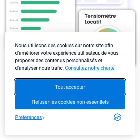
Nous utilisons des cookies sur notre site afin
d’améliorer votre expérience utilisateur, de vous
proposer des contenus personnalisés et
d’analyser notre trafic.
Consultez notre charte
.
Un investisseur doit essayer d'acheter sous le prix du marché mais
doit aussi connaître les loyers que vous pouvez appliquer dans la
Tout accepter
ville en fonction de l’état et des prestations de votre bien.
Refuser les cookies non essentiels
LyBox analyse des millions d’annonces de locations afin de
modéliser les loyers de la ville en fonction du type de bien
(appartement ou maison) mais aussi de la typologie (studio, T2, T3,
Preferences
T4, T5 ...) et du mode de location choisi (meublé ou vide).