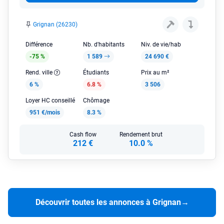
Grignan (26230)
Différence
Nb. d'habitants
Niv. de vie/hab
-75 %
1 589
24 690 €
Rend. ville
Étudiants
Prix au m²
6 %
6.8 %
3 506
Loyer HC conseillé
Chômage
951 €/mois
8.3 %
Cash flow
Rendement brut
212 €
10.0 %
Découvrir toutes les annonces à Grignan
→