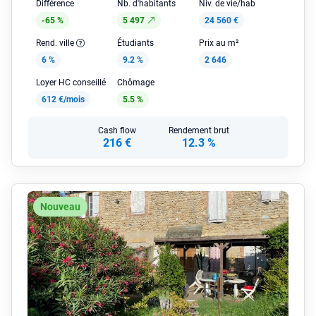
Différence
Nb. d'habitants
Niv. de vie/hab
-65 %
5 497
24 560 €
Rend. ville
Étudiants
Prix au m²
6 %
9.2 %
2 646
Loyer HC conseillé
Chômage
612 €/mois
5.5 %
Cash flow
Rendement brut
216 €
12.3 %
Nouveau