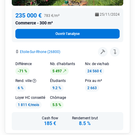
235 000 €
25/11/2024
783 €/m²
Commerce
300 m²
Ouvrir l'analyse
Etoile-Sur-Rhone (26800)
Différence
Nb. d'habitants
Niv. de vie/hab
-71 %
5 497
24 560 €
Rend. ville
Étudiants
Prix au m²
6 %
9.2 %
2 663
Loyer HC conseillé
Chômage
1 811 €/mois
5.5 %
Cash flow
Rendement brut
185 €
8.5 %