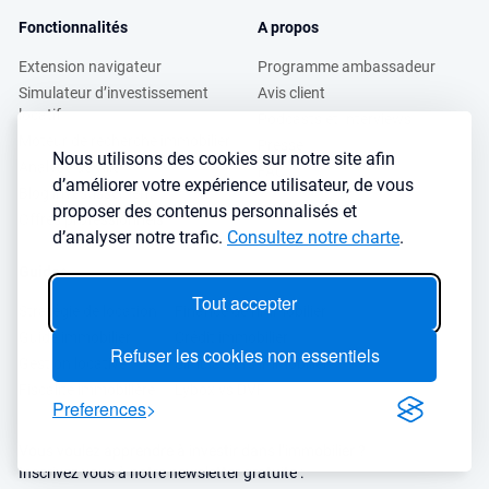
Fonctionnalités
A propos
Extension navigateur
Programme ambassadeur
Simulateur d’investissement
Avis client
locatif
Podcasts et Interviews
Moteur de recherche immobilier
Presse
Nous utilisons des cookies sur notre site afin
Analyse de ville
FAQ
d’améliorer votre expérience utilisateur, de vous
Blog investissement
proposer des contenus personnalisés et
Offres professionnels
d’analyser notre trafic.
Consultez notre charte
.
Guides
Tout accepter
Stratégie de location
Finance de l'immobilier
Guide immobilier
Crédit immobilier
Refuser les cookies non essentiels
Gestion locative
Simulateurs immobilier
Fiscalité immobilière
Lybox vs DVF
Preferences
Vous voulez apprendre à investir dans l’immobilier ?
Inscrivez vous à notre newsletter gratuite :