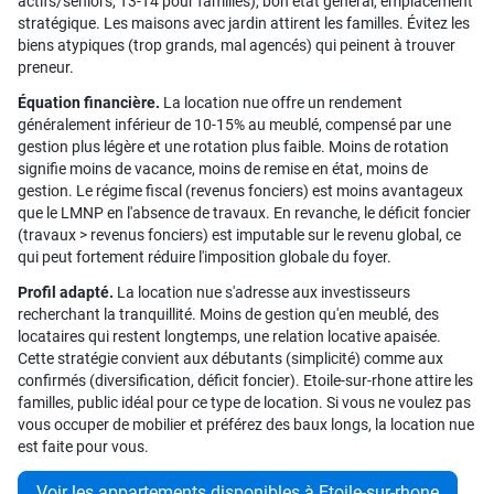
actifs/seniors, T3-T4 pour familles), bon état général, emplacement
stratégique. Les maisons avec jardin attirent les familles. Évitez les
biens atypiques (trop grands, mal agencés) qui peinent à trouver
preneur.
Équation financière.
La location nue offre un rendement
généralement inférieur de 10-15% au meublé, compensé par une
gestion plus légère et une rotation plus faible. Moins de rotation
signifie moins de vacance, moins de remise en état, moins de
gestion. Le régime fiscal (revenus fonciers) est moins avantageux
que le LMNP en l'absence de travaux. En revanche, le déficit foncier
(travaux > revenus fonciers) est imputable sur le revenu global, ce
qui peut fortement réduire l'imposition globale du foyer.
Profil adapté.
La location nue s'adresse aux investisseurs
recherchant la tranquillité. Moins de gestion qu'en meublé, des
locataires qui restent longtemps, une relation locative apaisée.
Cette stratégie convient aux débutants (simplicité) comme aux
confirmés (diversification, déficit foncier). Etoile-sur-rhone attire les
familles, public idéal pour ce type de location. Si vous ne voulez pas
vous occuper de mobilier et préférez des baux longs, la location nue
est faite pour vous.
Voir les appartements disponibles à Etoile-sur-rhone