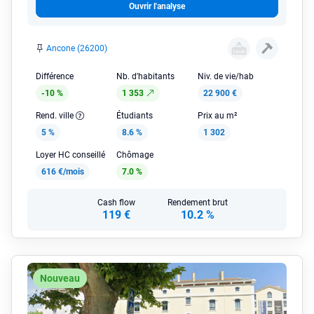
Ouvrir l'analyse
Ancone (26200)
Différence
Nb. d'habitants
Niv. de vie/hab
-10 %
1 353
22 900 €
Rend. ville
Étudiants
Prix au m²
5 %
8.6 %
1 302
Loyer HC conseillé
Chômage
616 €/mois
7.0 %
Cash flow
Rendement brut
119 €
10.2 %
Nouveau