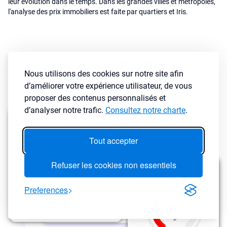
leur évolution dans le temps. Dans les grandes villes et metropoles,
l'analyse des prix immobiliers est faite par quartiers et Iris.
Calcul et estimation des
Nous utilisons des cookies sur notre site afin
loyers
d’améliorer votre expérience utilisateur, de vous
proposer des contenus personnalisés et
d’analyser notre trafic.
Consultez notre charte
.
Tout accepter
Refuser les cookies non essentiels
Preferences