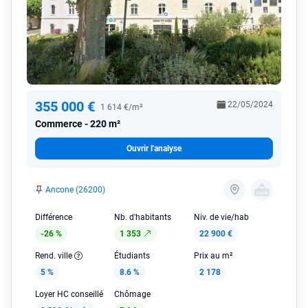
355 000 €
22/05/2024
1 614 €/m²
Commerce
220 m²
Ouvrir l'analyse
Ancone (26200)
Différence
Nb. d'habitants
Niv. de vie/hab
-26 %
1 353
22 900 €
Rend. ville
Étudiants
Prix au m²
5 %
8.6 %
2 178
Loyer HC conseillé
Chômage