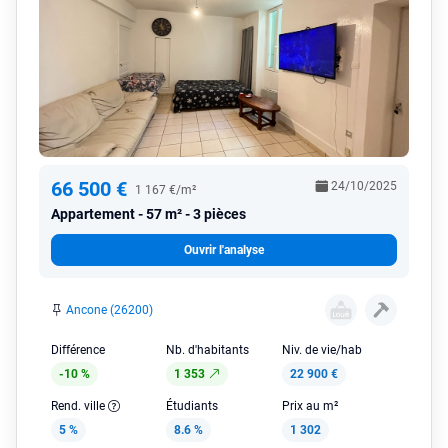
66 500 €
24/10/2025
1 167 €/m²
Appartement
57 m² - 3 pièces
Ouvrir l'analyse
Ancone (26200)
Différence
Nb. d'habitants
Niv. de vie/hab
-10 %
1 353
22 900 €
Rend. ville
Étudiants
Prix au m²
5 %
8.6 %
1 302