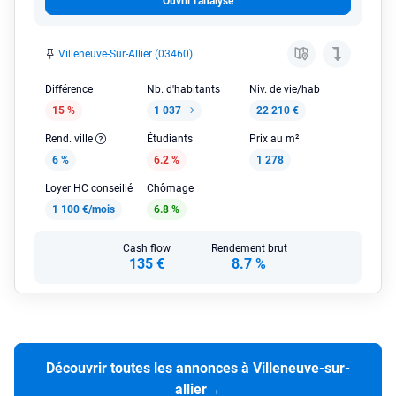
Ouvrir l'analyse
Villeneuve-Sur-Allier (03460)
Différence
Nb. d'habitants
Niv. de vie/hab
15 %
1 037
22 210 €
Rend. ville
Étudiants
Prix au m²
6 %
6.2 %
1 278
Loyer HC conseillé
Chômage
1 100 €/mois
6.8 %
Cash flow
Rendement brut
135 €
8.7 %
Découvrir toutes les annonces à Villeneuve-sur-
allier
→