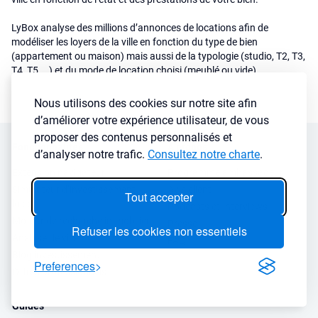
LyBox analyse des millions d’annonces de locations afin de
modéliser les loyers de la ville en fonction du type de bien
(appartement ou maison) mais aussi de la typologie (studio, T2, T3,
T4, T5 ...) et du mode de location choisi (meublé ou vide).
Nous utilisons des cookies sur notre site afin
d’améliorer votre expérience utilisateur, de vous
proposer des contenus personnalisés et
Fonctionnalités
A propos
d’analyser notre trafic.
Consultez notre charte
.
Extension navigateur
Programme ambassadeur
Simulateur d’investissement
Avis client
Tout accepter
locatif
Podcasts et Interviews
Moteur de recherche immobilier
Presse
Refuser les cookies non essentiels
Analyse de ville
FAQ
Blog investissement
Preferences
Offres professionnels
Guides