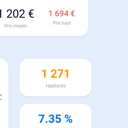
1 202 €
1 694 €
Prix haut
Prix moyen
1 271
Habitants
7.35 %