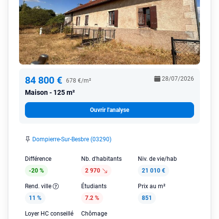
84 800 €
28/07/2026
678 €/m²
Maison
125 m²
Ouvrir l'analyse
Dompierre-Sur-Besbre (03290)
Différence
Nb. d'habitants
Niv. de vie/hab
-20 %
2 970
21 010 €
Rend. ville
Étudiants
Prix au m²
11 %
7.2 %
851
Loyer HC conseillé
Chômage