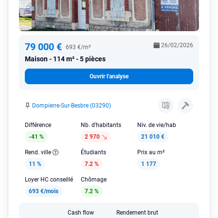
79 000 €
26/02/2026
693 €/m²
Maison
114 m² - 5 pièces
Ouvrir l'analyse
Dompierre-Sur-Besbre (03290)
Différence
Nb. d'habitants
Niv. de vie/hab
-41 %
2 970
21 010 €
Rend. ville
Étudiants
Prix au m²
11 %
7.2 %
1 177
Loyer HC conseillé
Chômage
693 €/mois
7.2 %
Cash flow
Rendement brut