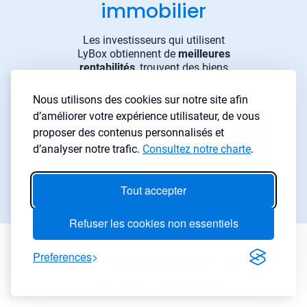
immobilier
Les investisseurs qui utilisent
LyBox obtiennent de
meilleures
rentabilités
, trouvent des biens
plus vite
, et font
moins d’erreur
.
Nous utilisons des cookies sur notre site afin
d’améliorer votre expérience utilisateur, de vous
proposer des contenus personnalisés et
Démarrer gratuitement
→
d’analyser notre trafic.
Consultez notre charte
.
Essai gratuit 7 jours
Tout accepter
Aucune carte requise
Refuser les cookies non essentiels
Preferences
Filtrez les annonces
immobilières