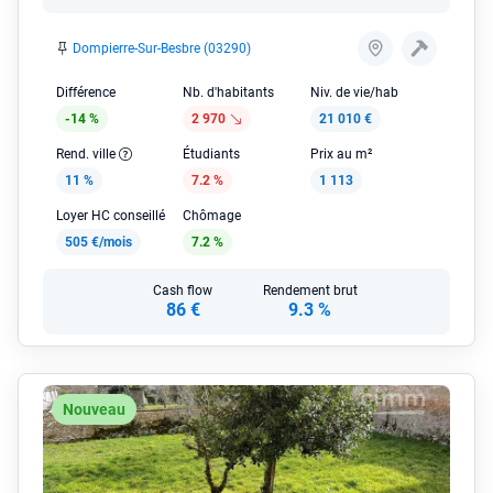
Dompierre-Sur-Besbre (03290)
Différence
Nb. d'habitants
Niv. de vie/hab
-14 %
2 970
21 010 €
Rend. ville
Étudiants
Prix au m²
11 %
7.2 %
1 113
Loyer HC conseillé
Chômage
505 €/mois
7.2 %
Cash flow
Rendement brut
86 €
9.3 %
Nouveau