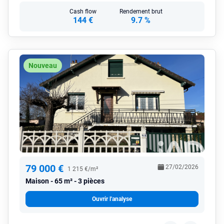
Cash flow
Rendement brut
144 €
9.7 %
Nouveau
79 000 €
27/02/2026
1 215 €/m²
Maison
65 m² - 3 pièces
Ouvrir l'analyse