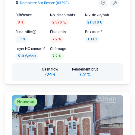
Dompierre-Sur-Besbre (03290)
Différence
Nb. d'habitants
Niv. de vie/hab
9 %
2 970
21 010 €
Rend. ville
Étudiants
Prix au m²
11 %
7.2 %
1 113
Loyer HC conseillé
Chômage
513 €/mois
7.2 %
Cash flow
Rendement brut
-24 €
7.2 %
Nouveau