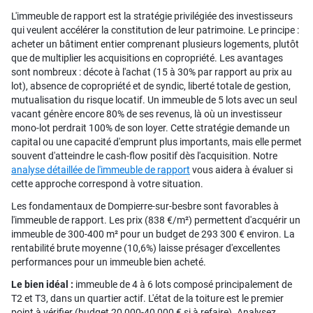
L'immeuble de rapport est la stratégie privilégiée des investisseurs
qui veulent accélérer la constitution de leur patrimoine. Le principe :
acheter un bâtiment entier comprenant plusieurs logements, plutôt
que de multiplier les acquisitions en copropriété. Les avantages
sont nombreux : décote à l'achat (15 à 30% par rapport au prix au
lot), absence de copropriété et de syndic, liberté totale de gestion,
mutualisation du risque locatif. Un immeuble de 5 lots avec un seul
vacant génère encore 80% de ses revenus, là où un investisseur
mono-lot perdrait 100% de son loyer. Cette stratégie demande un
capital ou une capacité d'emprunt plus importants, mais elle permet
souvent d'atteindre le cash-flow positif dès l'acquisition. Notre
analyse détaillée de l'immeuble de rapport
vous aidera à évaluer si
cette approche correspond à votre situation.
Les fondamentaux de Dompierre-sur-besbre sont favorables à
l'immeuble de rapport. Les prix (838 €/m²) permettent d'acquérir un
immeuble de 300-400 m² pour un budget de 293 300 € environ. La
rentabilité brute moyenne (10,6%) laisse présager d'excellentes
performances pour un immeuble bien acheté.
Le bien idéal :
immeuble de 4 à 6 lots composé principalement de
T2 et T3, dans un quartier actif. L'état de la toiture est le premier
point à vérifier (budget 20 000-40 000 € si à refaire). Analysez