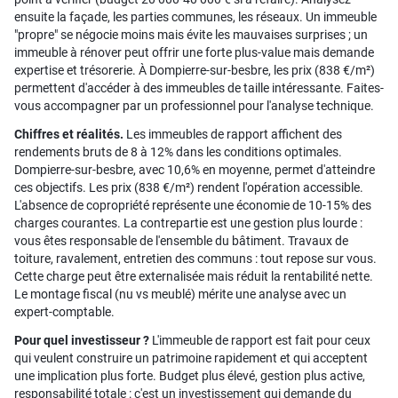
ensuite la façade, les parties communes, les réseaux. Un immeuble
"propre" se négocie moins mais évite les mauvaises surprises ; un
immeuble à rénover peut offrir une forte plus-value mais demande
expertise et trésorerie. À Dompierre-sur-besbre, les prix (838 €/m²)
permettent d'accéder à des immeubles de taille intéressante. Faites-
vous accompagner par un professionnel pour l'analyse technique.
Chiffres et réalités.
Les immeubles de rapport affichent des
rendements bruts de 8 à 12% dans les conditions optimales.
Dompierre-sur-besbre, avec 10,6% en moyenne, permet d'atteindre
ces objectifs. Les prix (838 €/m²) rendent l'opération accessible.
L'absence de copropriété représente une économie de 10-15% des
charges courantes. La contrepartie est une gestion plus lourde :
vous êtes responsable de l'ensemble du bâtiment. Travaux de
toiture, ravalement, entretien des communs : tout repose sur vous.
Cette charge peut être externalisée mais réduit la rentabilité nette.
Le montage fiscal (nu vs meublé) mérite une analyse avec un
expert-comptable.
Pour quel investisseur ?
L'immeuble de rapport est fait pour ceux
qui veulent construire un patrimoine rapidement et qui acceptent
une implication plus forte. Budget plus élevé, gestion plus active,
responsabilité totale : c'est un investissement qui demande du