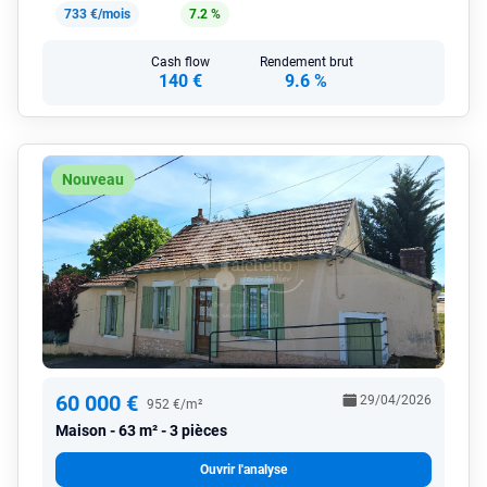
733 €/mois
7.2 %
Cash flow
Rendement brut
140 €
9.6 %
Nouveau
60 000 €
29/04/2026
952 €/m²
Maison
63 m² - 3 pièces
Ouvrir l'analyse