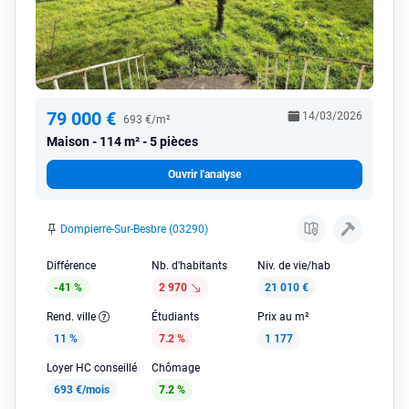
79 000 €
14/03/2026
693 €/m²
Maison
114 m² - 5 pièces
Ouvrir l'analyse
Dompierre-Sur-Besbre (03290)
Différence
Nb. d'habitants
Niv. de vie/hab
-41 %
2 970
21 010 €
Rend. ville
Étudiants
Prix au m²
11 %
7.2 %
1 177
Loyer HC conseillé
Chômage
693 €/mois
7.2 %