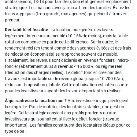
actifs/seniors, T3-T4 pour familles), bon état général, emplacement
stratégique. Les maisons avec jardin attirent les familles. Évitez les
biens atypiques (trop grands, mal agencés) qui peinent à trouver
preneur.
Rentabilité et fiscalité.
La location nue génère des loyers
légèrement inférieurs au meublé (10-15% de moins), mais la faible
rotation compense en partie cette différence. Sur la durée, le
rendement réel (en tenant compte des vacances évitées et des frais
de relocation économisés) se rapproche souvent du meublé.
Fiscalement, les revenus sont déclarés en revenus fonciers : micro-
foncier (abattement 30%) si revenus < 15 000 €, ou régime réel
(déduction des charges réelles). Le déficit foncier, créé par des
travaux, est imputable sur le revenu global jusqu'à 10 700 €/an,
réduisant l'imposition globale. Cette optimisation est intéressante
pour les investisseurs ayant des travaux importants à réaliser.
À qui s'adresse la location nue ?
Aux investisseurs qui privilégient
la simplicité. Pas de mobilier, des locataires stables, une gestion
légère. Cette stratégie convient aux profils prudents ou aux
investisseurs qui souhaitent utiliser le déficit foncier (travaux
importants). Les familles constituent des locataires idéaux pour ce
type de bail.