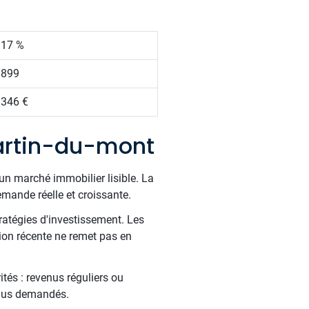
.17 %
 899
 346 €
artin-du-mont
un marché immobilier lisible. La
ande réelle et croissante.
ratégies d'investissement. Les
tion récente ne remet pas en
tés : revenus réguliers ou
 plus demandés.