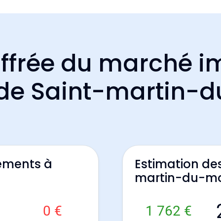
ffrée du marché i
f de Saint-martin-
ements à
Estimation de
t
martin-du-m
0 €
1 762 €