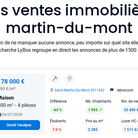
es ventes immobiliè
martin-du-mont
in de ne manquer aucune annonce, peu importe sur quel site elle 
cherche LyBox regroupe en direct les annonces de plus de 1500 si
178 000 €
90 €/m²
Saint-Martin-Du-Mont (01160)
leboncoin
Maison
Différence
Nb. d'habitants
Niv. de vi
00 m² - 4 pièces
-63 %
1 953
25 490 
06/07/2026
Étudiants
Prix au m²
Ouvrir l'analyse
7.0 %
2 383
1 511 €