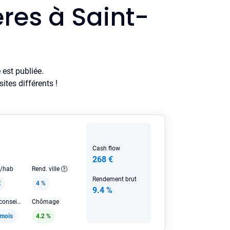
res à Saint-
est publiée.
tes différents !
Cash flow
268 €
e/hab
Rend. ville
Rendement brut
€
4 %
9.4 %
Loyer HC conseillé
Chômage
/mois
4.2 %