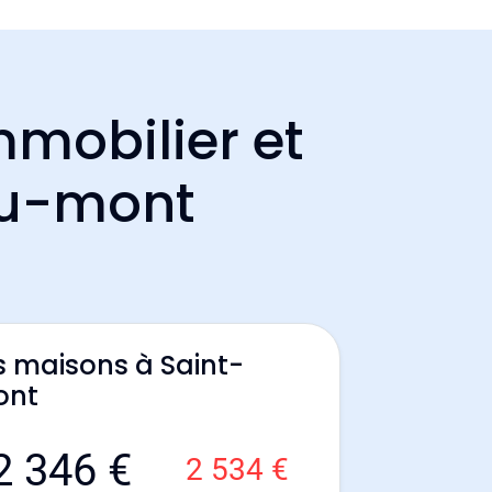
mmobilier et
du-mont
s maisons à Saint-
ont
2 346 €
2 534 €