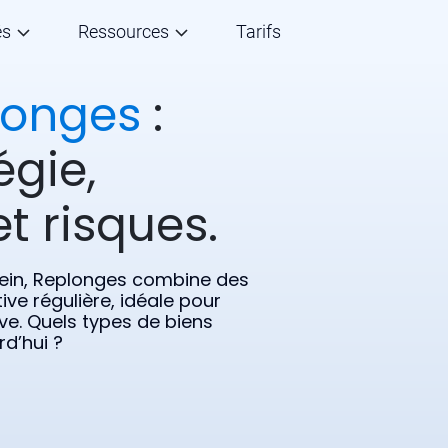
és
Ressources
Tarifs
longes
:
égie,
t risques.
rein, Replonges combine des
ve régulière, idéale pour
ive. Quels types de biens
rd’hui ?