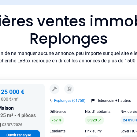
ières ventes immob
Replonges
in de ne manquer aucune annonce, peu importe sur quel site elle 
cherche LyBox regroupe en direct les annonces de plus de 1500 si
125 000 €
 000 €/m²
Replonges (01750)
leboncoin +1 autres
Maison
Différence
Nb. d'habitants
Niv. de vi
25 m² - 4 pièces
-57 %
3 929
24 890 
03/07/2026
Étudiants
Prix au m²
Ouvrir l'analyse