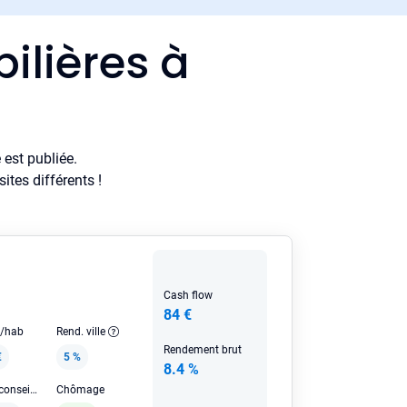
ilières à
est publiée.
tes différents !
Cash flow
84 €
e/hab
Rend. ville
Rendement brut
€
5 %
8.4 %
Loyer HC conseillé
Chômage