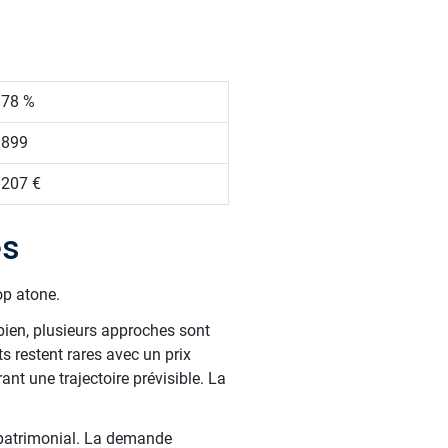
.78 %
 899
 207 €
es
op atone.
bien, plusieurs approches sont
 restent rares avec un prix
nt une trajectoire prévisible. La
 patrimonial. La demande