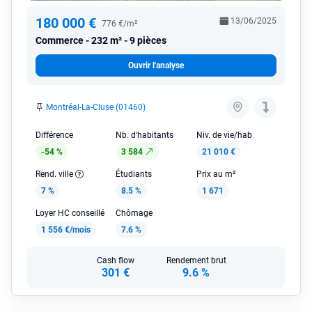
180 000 €
13/06/2025
776 €/m²
Commerce
232 m² - 9 pièces
Ouvrir l'analyse
Montréal-La-Cluse (01460)
Différence
Nb. d'habitants
Niv. de vie/hab
-54 %
3 584
21 010 €
Rend. ville
Étudiants
Prix au m²
7 %
8.5 %
1 671
Loyer HC conseillé
Chômage
1 556 €/mois
7.6 %
Cash flow
Rendement brut
301 €
9.6 %