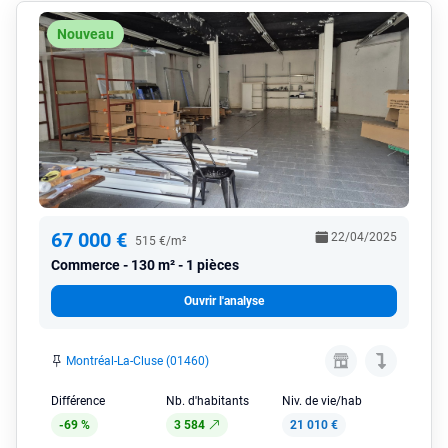
Nouveau
67 000 €
22/04/2025
515 €/m²
Commerce
130 m² - 1 pièces
Ouvrir l'analyse
Montréal-La-Cluse (01460)
Différence
Nb. d'habitants
Niv. de vie/hab
-69 %
3 584
21 010 €