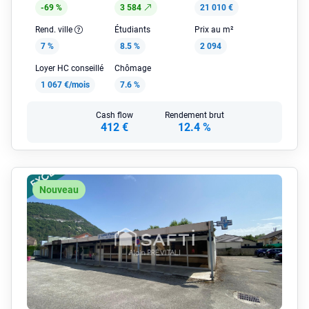
-69 %
3 584
21 010 €
Rend. ville
Étudiants
Prix au m²
7 %
8.5 %
2 094
Loyer HC conseillé
Chômage
1 067 €/mois
7.6 %
Cash flow
Rendement brut
412 €
12.4 %
Nouveau