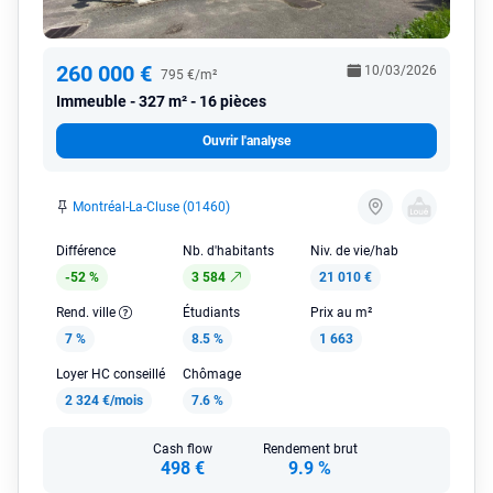
260 000 €
10/03/2026
795 €/m²
Immeuble
327 m² - 16 pièces
Ouvrir l'analyse
Montréal-La-Cluse (01460)
Différence
Nb. d'habitants
Niv. de vie/hab
-52 %
3 584
21 010 €
Rend. ville
Étudiants
Prix au m²
7 %
8.5 %
1 663
Loyer HC conseillé
Chômage
2 324 €/mois
7.6 %
Cash flow
Rendement brut
498 €
9.9 %