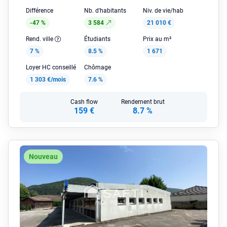
Différence
Nb. d'habitants
Niv. de vie/hab
-47 %
3 584
21 010 €
Rend. ville
Étudiants
Prix au m²
7 %
8.5 %
1 671
Loyer HC conseillé
Chômage
1 303 €/mois
7.6 %
Cash flow
Rendement brut
159 €
8.7 %
Nouveau