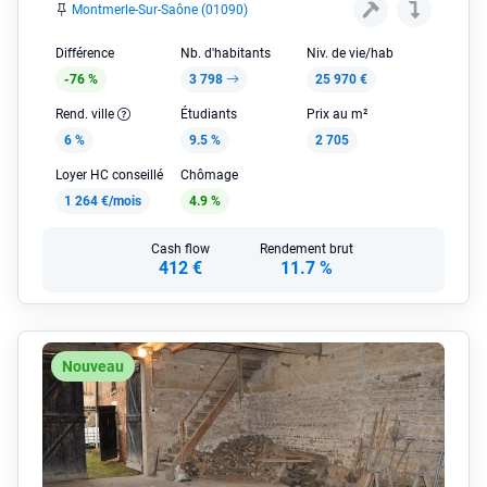
Montmerle-Sur-Saône (01090)
Différence
Nb. d'habitants
Niv. de vie/hab
-76 %
3 798
25 970 €
Rend. ville
Étudiants
Prix au m²
6 %
9.5 %
2 705
Loyer HC conseillé
Chômage
1 264 €/mois
4.9 %
Cash flow
Rendement brut
412 €
11.7 %
Nouveau