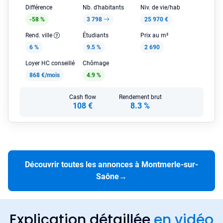
Différence
Nb. d'habitants
Niv. de vie/hab
-58 %
3 798
25 970 €
Rend. ville
Étudiants
Prix au m²
6 %
9.5 %
2 690
Loyer HC conseillé
Chômage
868 €/mois
4.9 %
Cash flow
Rendement brut
108 €
8.3 %
Découvrir toutes les annonces à Montmerle-sur-
Saône
→
Explication détaillée
en vidéo