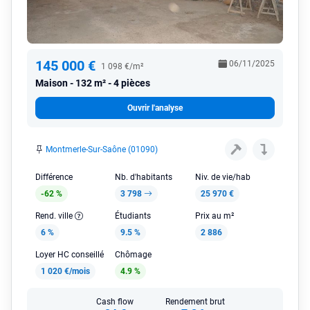
145 000 €
06/11/2025
1 098 €/m²
Maison
132 m² - 4 pièces
Ouvrir l'analyse
Montmerle-Sur-Saône (01090)
Différence
Nb. d'habitants
Niv. de vie/hab
-62 %
3 798
25 970 €
Rend. ville
Étudiants
Prix au m²
6 %
9.5 %
2 886
Loyer HC conseillé
Chômage
1 020 €/mois
4.9 %
Cash flow
Rendement brut