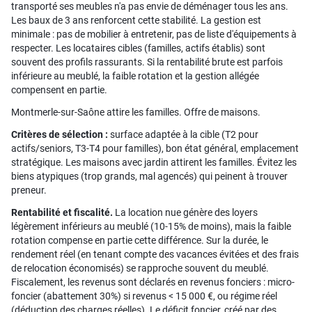
transporté ses meubles n'a pas envie de déménager tous les ans.
Les baux de 3 ans renforcent cette stabilité. La gestion est
minimale : pas de mobilier à entretenir, pas de liste d'équipements à
respecter. Les locataires cibles (familles, actifs établis) sont
souvent des profils rassurants. Si la rentabilité brute est parfois
inférieure au meublé, la faible rotation et la gestion allégée
compensent en partie.
Montmerle-sur-Saône attire les familles. Offre de maisons.
Critères de sélection :
surface adaptée à la cible (T2 pour
actifs/seniors, T3-T4 pour familles), bon état général, emplacement
stratégique. Les maisons avec jardin attirent les familles. Évitez les
biens atypiques (trop grands, mal agencés) qui peinent à trouver
preneur.
Rentabilité et fiscalité.
La location nue génère des loyers
légèrement inférieurs au meublé (10-15% de moins), mais la faible
rotation compense en partie cette différence. Sur la durée, le
rendement réel (en tenant compte des vacances évitées et des frais
de relocation économisés) se rapproche souvent du meublé.
Fiscalement, les revenus sont déclarés en revenus fonciers : micro-
foncier (abattement 30%) si revenus < 15 000 €, ou régime réel
(déduction des charges réelles). Le déficit foncier, créé par des