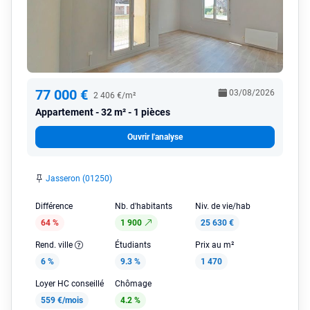
77 000 €
03/08/2026
2 406 €/m²
Appartement
32 m² - 1 pièces
Ouvrir l'analyse
Jasseron (01250)
Différence
Nb. d'habitants
Niv. de vie/hab
64 %
1 900
25 630 €
Rend. ville
Étudiants
Prix au m²
6 %
9.3 %
1 470
Loyer HC conseillé
Chômage
559 €/mois
4.2 %