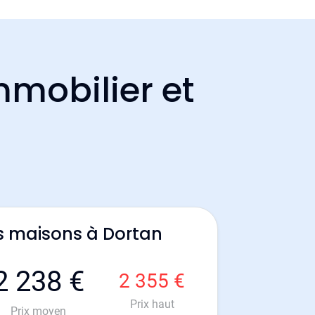
mmobilier et
s maisons à Dortan
2 238 €
2 355 €
Prix haut
Prix moyen