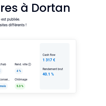
res à Dortan
est publiée.
tes différents !
Cash flow
1 317 €
e/hab
Rend. ville
Rendement brut
€
4 %
40.1 %
Loyer HC conseillé
Chômage
/mois
5.3 %