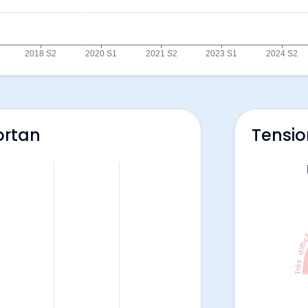
ortan
Tensio