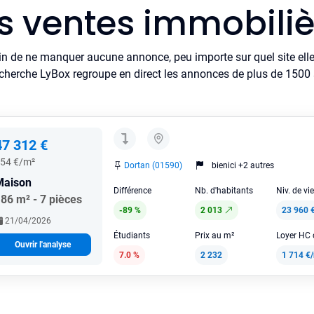
es ventes immobiliè
in de ne manquer aucune annonce, peu importe sur quel site elle 
cherche LyBox regroupe en direct les annonces de plus de 1500 si
47 312 €
54 €/m²
Dortan (01590)
bienici +2 autres
Maison
Différence
Nb. d'habitants
Niv. de vi
86 m² - 7 pièces
-89 %
2 013
23 960 
21/04/2026
Étudiants
Prix au m²
Ouvrir l'analyse
7.0 %
2 232
1 714 €