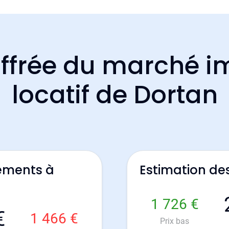
ffrée du marché i
locatif de Dortan
ements à
Estimation de
1 726 €
€
1 466 €
Prix bas