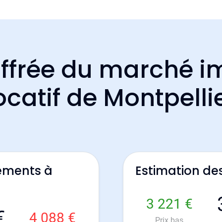
ffrée du marché i
ocatif de Montpelli
ements à
Estimation de
3 221 €
€
4 088 €
Prix bas