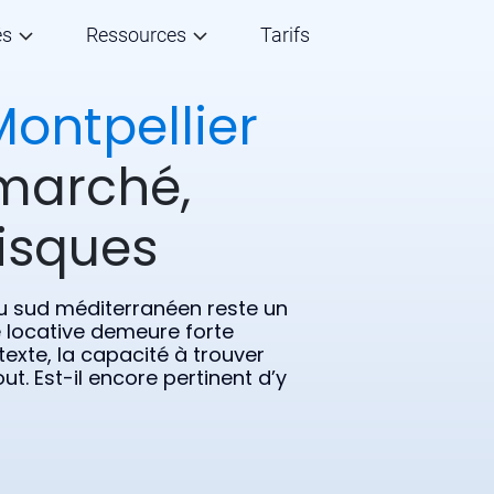
és
Ressources
Tarifs
Montpellier
marché,
risques
 du sud méditerranéen reste un
e locative demeure forte
exte, la capacité à trouver
ut. Est-il encore pertinent d’y