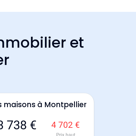
mmobilier et
er
s maisons à Montpellier
3 738 €
4 702 €
Prix haut