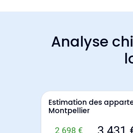
Analyse chi
l
Estimation des appart
Montpellier
3 431 
2 698 €