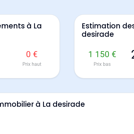
ements à La
Estimation de
desirade
0 €
1 150 €
Prix haut
Prix bas
immobilier à La desirade