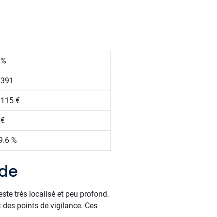
 %
 391
 115 €
 €
9.6 %
ade
ste très localisé et peu profond.
des points de vigilance. Ces