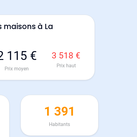
s maisons à La
2 115 €
3 518 €
Prix haut
Prix moyen
1 391
Habitants