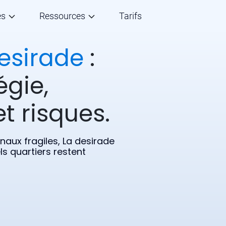
és
Ressources
Tarifs
esirade
:
égie,
t risques.
naux fragiles, La desirade
s quartiers restent