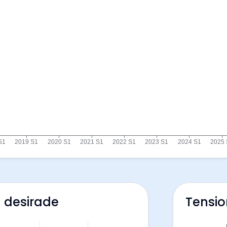
a desirade
Tensio