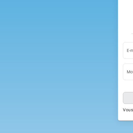
E-m
Mot
Vous 