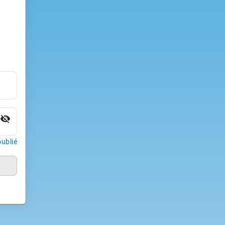
visibility_off
ublié