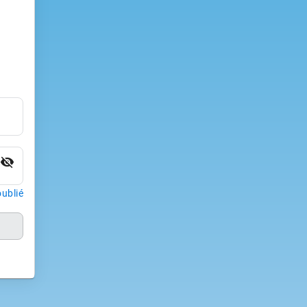
visibility_off
ublié