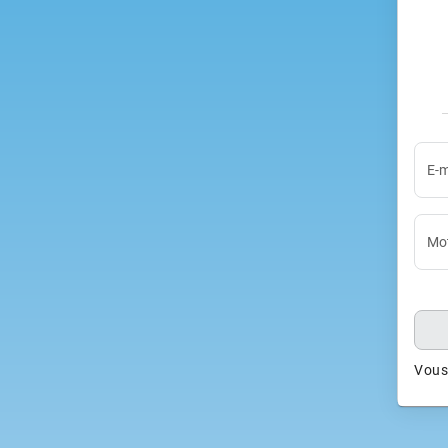
E-m
Mot
Vous 