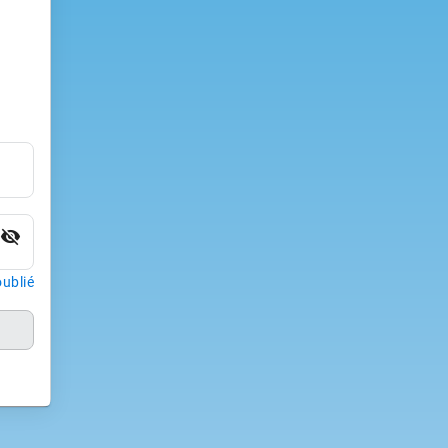
visibility_off
ublié