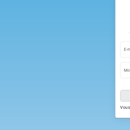
E-m
Mot
Vous 