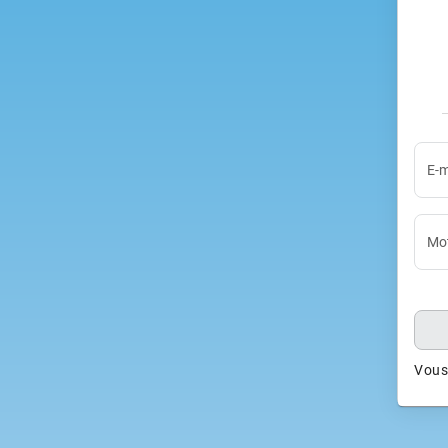
E-m
Mot
Vous 