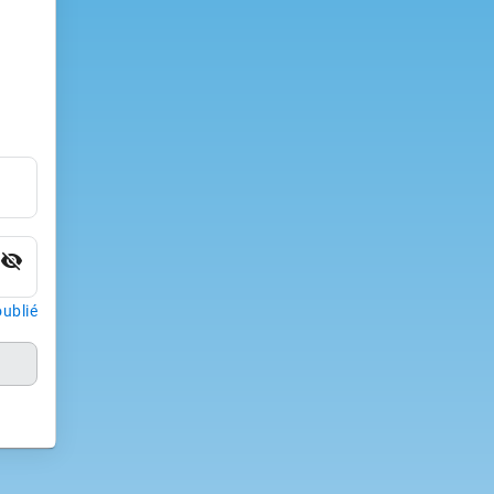
visibility_off
ublié