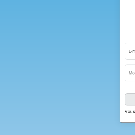
E-m
Mot
Vous 