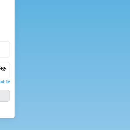
visibility_off
ublié