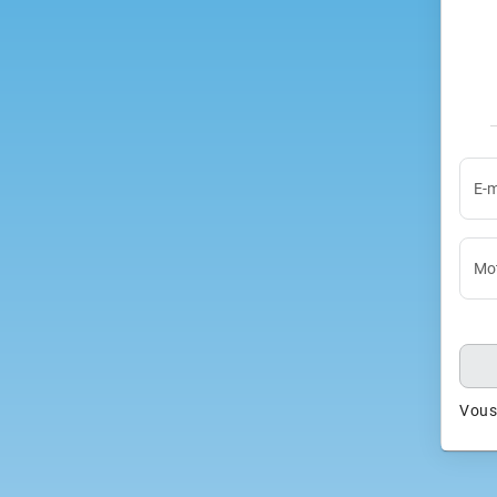
E-m
Mot
Vous 