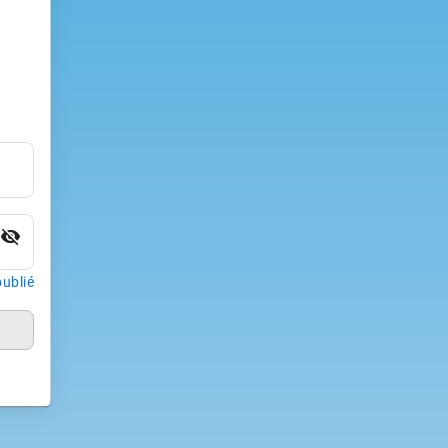
visibility_off
ublié