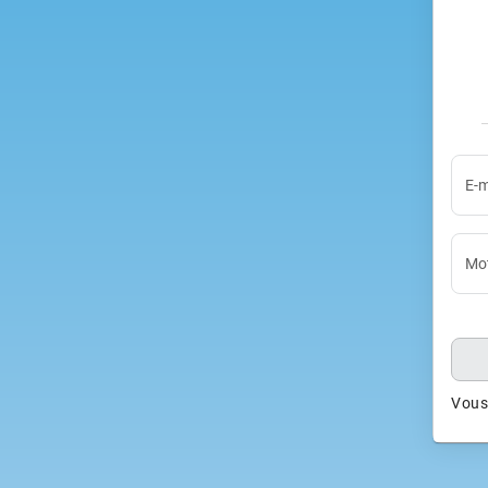
E-m
Mot
Vous 