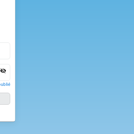
visibility_off
ublié