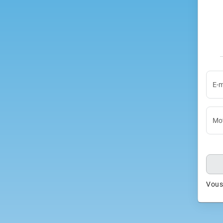
E-m
Mot
Vous 