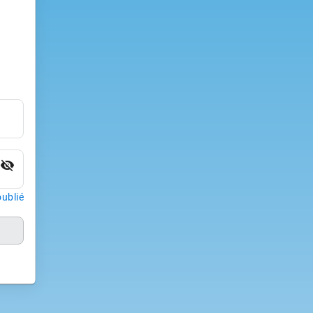
visibility_off
ublié