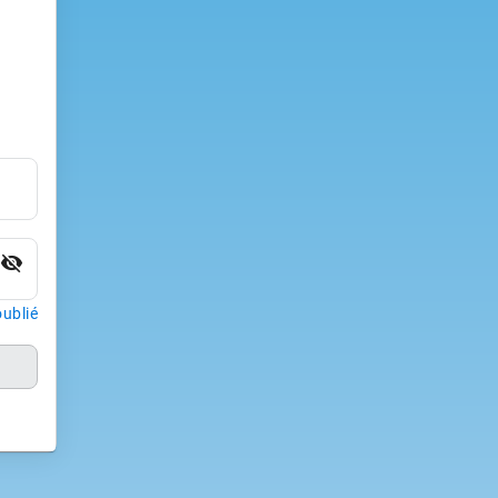
visibility_off
ublié