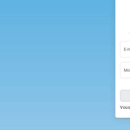
E-m
Mot
Vous 