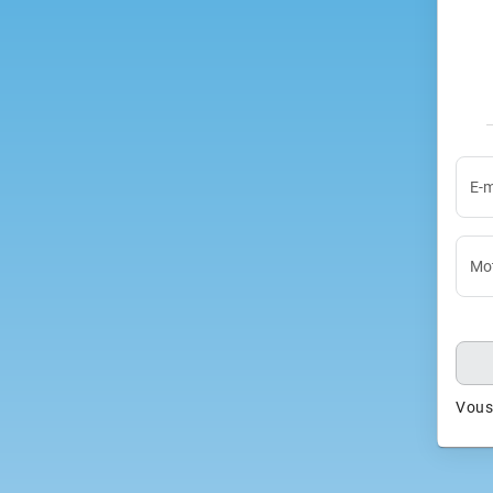
E-m
Mot
Vous 