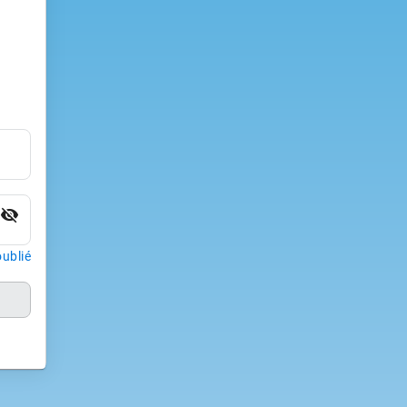
visibility_off
ublié