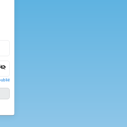
visibility_off
ublié