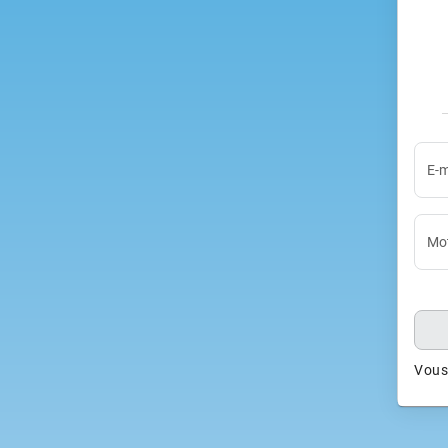
E-m
Mot
Vous 